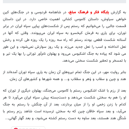
به گزارش
پایگاه فکر و فرهنگ مبلغ،
در شاهنامه فردوسی و در جنگ‌های کین
خواهی سیاوش، داستان کاموس کشانی اهمیت خاصی دارد. در این داستان
قسمت جالبی را می‌خوانیم که رستم پس از شکست‌های پیاپی سپاه ایران در برابر
توران، برای یاری به فرمان کیخسرو به سپاه ایران می‌پیوندد. وقتی که آنها در
آستانه شکست قطعی بودند رستم که راه سه روزه را یک روزه طی کرده و رخش
نعل انداخته و اسب را نعل جدید می‌زند و یک روز سوارش نمی‌شود، و این طور
می شود که پیاده به جنگ اشکبوس می‌رود و پهلوان نام‌آور تورانی را بها یک تیر و
با تمسخر و تحقیر شکست سختی می‌دهد.
بنابر روایت مهر، در این جنگ تمام نیروهای آن زمان به یاری سپاه توران آمده‌اند از
هند و چین و سقاب و وَهر و سقلاب و... و همه شهرها و کشورهای آن زمان.
بعد از رزم با اشک اشکبوس رستم با کاموس می‌جنگد، پهلوان دیگری از توران که
او را هم به سختی شکست می‌دهد و دست‌بسته پیش سپاه ایران می‌آورد تا هر
کدام با زدن زخمی او را از میان بردارند، بعد از آن چنگش با رستم به جنگ
می‌آید، و بعد سپاه خاقان چین که به سختی ترسیده است شاهد رزم رستم با
شَنگُل هند هستند، بعد ساوه به دست رستم کشته می‌شود، و بعد گَهار گَهانی...