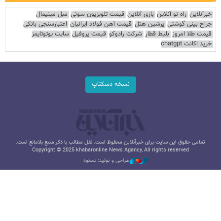
خبرآنلاین
راه نو آنلاین
بازی آنلاین
قیمت تلویزیون سونی
مبل مینیمال
جراح بینی گوشتی
پرشین هتل
قیمت آهن فولاد ایرانیان
اعتبارسنجی بانکی
قیمت طلا امروز
بلیط قطار
شرکت رادوکو
قیمت پروفیل
سایت یوتوتایمز
خرید اکانت chatgpt
نسخه دسکتاپ
تمامی حقوق این سایت برای خبرآنلاین محفوظ است. نقل مطالب با ذکر منبع بلامانع است.
Copyright © 2025 khabaronline News Agancy, All rights reserved
طراحی و تولید: نستوه