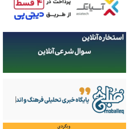
وبگردی