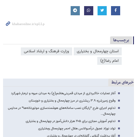
برچسب‌ها
استان چهارمحال و بختیاری
وزارت فرهنگ و ارشاد اسلامی
امام رضا(ع)
خبرهای مرتبط
آغاز عملیات خاکبرداری از میدان قمربنی‌هاشم(ع) به میدان میوه و تره‌بار شهرکرد
وقوع زمین‌لرزه ۳.۹ ریشتری در مرز چهارمحال و بختیاری و خوزستان
تداوم اجرای طرح *رایگان نصب سامانه‌های هوشمندسازی موتورخانه‌ها* در مدارس
چهارمحال…
تداوم آموزش مجازی برای ۲۰۵ هزار دانش‌آموز در چهارمحال و بختیاری
تولد نوزاد عجول درآمبولانس هلال احمر چهارمحال وبختیاری
آغاز برداشت گیلاس گلخانه‌ای در چهارمحال و بختیاری