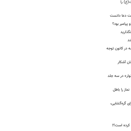
(ع) را
بت دعا دانست
 پیامبر بود؟
گذارید
ند
ه در کانون توجه
ان آشکار
وار» در سه جلد
نماز را باطل
ای گره‌گشایی،