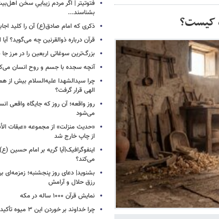
فتوتیتر | اگر مردم زیباییِ سخن اهل‌بیت
بشناسند...
ه کیست؟
ذکری که امام صادق(ع) آن را کلید اجا
قرآن درباره ذوالقرنین چه می‌گوید؟ آیا او
بزرگ‌ترین سوغاتی اربعین را در مرز جا ن
آنچه سجده با جسم و روح انسان می‌ک
چرا سیدالشهدا علیه‌السلام بیش از هم
الهی قرار گرفت؟
روز واقعه؛ آن روز که جایگاه واقعی انس
می‌شود
«حدیث منزلت» از مجموعه «عبقات الأن
از چاپ خارج شد
اینفوگرافیک|آیا گریه بر امام حسین (ع) 
می‌کند؟
بشنوید| دعای روز پنجشنبه؛ زمزمه‌ای بر
رزق حلال و آرامش
نمایش قرآن ۱۰۰۰ ساله در مکه
چرا خداوند بر خوردن این ۳ میوه تأکید کرده است؟!