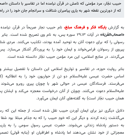
حبیب نجّار، مرد مؤمنی که نامش در قرآن نیامده اما در تفاسیر با داستان «ا
که از دورترین نقطه شهر به یاری پیامبران شتافت و سرانجام جان خود را در راه ا
به گزارش
پایگاه فکر و فرهنگ مبلغ،
نام حبیب نجار صریحاً در قرآن نیامده 
«اصحاب‌القَریَة»
در آیات ۱۳ـ۲۹ سوره یس، به نام وی تصریح شده است. ب
رسولی را که برای دعوت آنان به توحید آمده بودند، تکذیب می‌کنند. مردی شتا
پیروی از رسولان فرامی‌خواند و ایمان خود را به پروردگار آشکار می‌سازد. 
می‌گردند. در منابع اسلامی، این مرد مؤمن حبیب نجّار دانسته شده است.
بنابر روایت حوزه، در تفاسیر و تواریخ اسلامی این داستان با تفصیل بیشتر و
اساس حضرت عیسی علیه‌السلام دو تن از حواریون خود را به انطاکیه (که 
می‌فرستد. فرستادگان عیسی در حوالی شهر با چوپان پیری روبرو می‌شون
علیه‌السلام دعوت می‌کنند. چوپان از آنان درخواست معجزه می‌کند و ایشان پسر
همان حبیب نجّار است) به گفته‌های آنان ایمان می‌آورد.
دلایل دیگری نیز برای ایمان آوردن حبیب نقل شده است، از جمله این که ر
می‌گذشت زنده کردند و دیگر این که خودِ حبیب را که به جذام مبتلا بود شفا د
به دستور پادشاه زندانی می‌شوند. حضرت عیسی رسول سومی را به یاریش
معجزاتی از خود نشان می‌دهند اما پادشاه و اطرافیان او (بنابه قولی) تصمی