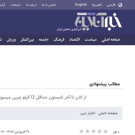
فارسی
العربية
English
تماس با ما
درباره ما
تبلیغات
آرشی
صفحه اصلی
سیاست
اقتصاد
فرهنگ
جامعه
بین‌الملل
ورزش
تا
مطالب پیشنهادی
از الان تا آخر تابستون حداقل 12کیلو چربی میسوزونی🧨
صفحه اصلی
اخبار دین
۳۰ فروردین ۱۴۰۵ - ۱۵:۲۰
۰ نفر