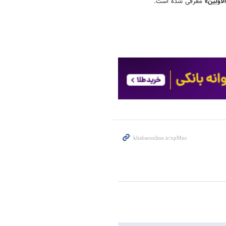
لْأَوَّلِینَ»
معرفی شده است.