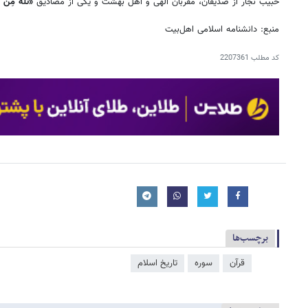
حبیب نجّار از صدیقان، مقربان الهی و اهل بهشت و یکی از مصادیق
«ثُلَّةٌ مِنَ ا
منبع: دانشنامه اسلامی اهل‌بیت
کد مطلب
2207361
برچسب‌ها
قرآن
سوره
تاریخ اسلام