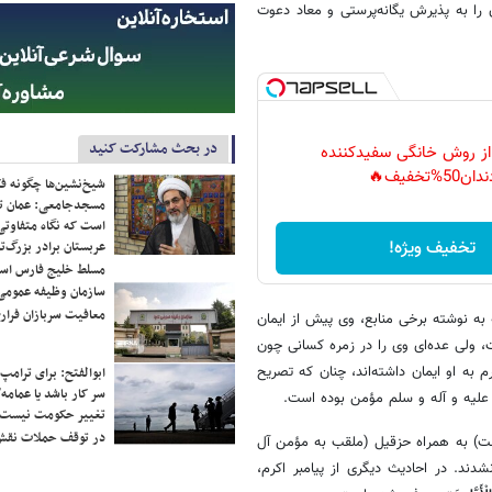
ن را به پذیرش یگانه‌پرستی و معاد دعوت
در بحث مشارکت کنید
 از روش خانگی سفیدکننده
دان50%تخفیف🔥
شیخ‌نشین‌ها چگونه فک
مسجدجامعی: عمان تن
است که نگاه متفاوتی 
تخفیف ویژه!
عربستان برادر بزرگ‌
مسلط خلیج فارس ا
سازمان وظیفه عمومی 
معافیت سربازان فراری
 به نوشته برخی منابع، وی پیش از ایمان
 ولی عده‌ای وی را در زمره کسانی چون
به او ایمان داشته‌اند، چنان‌ که تصریح
ابوالفتح: برای ترامپ
سر کار باشد یا عمامه/
یه‌ و آله‌ و سلم مؤمن بوده است.
تغییر حکومت نیست/ 
در توقف حملات نقش
ست) به همراه حزقیل (ملقب به مؤمن آل‌
دند. در احادیث دیگری از پیامبر اکرم،