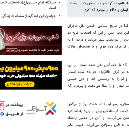
دستگاه امام حسین(ع)، شاه‌کلید تربیت
صحاب‌القریه» گره خورده، همان کسی است
است
یمان و دفاع از توحید فدا کرد.
خواندن این آیه گره از مشکلات زندگی با
اما در منابع اسلامی، ضمن نقل ماجرای
نابر این آیات، پس از این که اصحاب قریه دو
بان از دوردست شهر می‌آید و مردم را به
پس از مرگ وی، قوم او با صیحه‌ای هلاک
 گاه با اختلافاتی نقل شده است. بر این
در قرآن «القَرْیة» خوانده شده است)
د و او را به پرستش خدا و دین عیسی
 بیمار او را شفا می‌دهند و پیرمرد (که
سولان، پسر او را که هفت روز از مرگش
ادند. فرستادگان پس از ورود به انطاکیه
ان می‌فرستد و آنان در حضور پادشاه
م به قتل رسولان می‌گیرند. حبیب نجّار