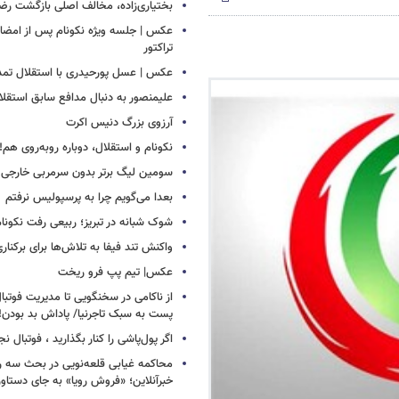
بختیاری‌زاده، مخالف اصلی بازگشت رضا
عکس | جلسه ویژه نکونام پس از امضای 
تراکتور
عکس | عسل پورحیدری با استقلال تمدی
علیمنصور به دنبال مدافع سابق استقلا
آرزوی بزرگ دنیس اکرت
نکونام و استقلال، دوباره روبه‌روی هم!
سومین لیگ برتر بدون سرمربی خارجی
بعدا می‌گویم چرا به پرسپولیس نرفتم
شوک شبانه در تبریز؛ ربیعی رفت نکونام
واکنش تند فیفا به تلاش‌ها برای برکناری 
عکس| تیم پپ فرو ریخت
از ناکامی در سخنگویی تا مدیریت فوتبال 
پست به سبک تاجرنیا/ پاداش بد بودن!
اگر پول‌پاشی را کنار بگذارید ، فوتبال ن
محاکمه غیابی قلعه‌نویی در بحث سه روز
خبرآنلاین؛ «فروش رویا» به جای دستاور