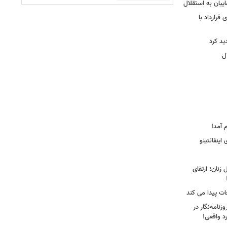
ییان به استقلال
قرارداد با
د کرد
ل
 آمد!
اینفانتینو
زنان؛ ارتقای
جات پیدا می کند
نامه‌نگار در
د واقعی!