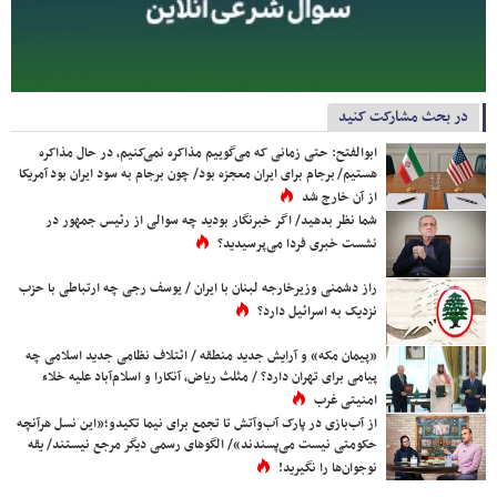
در بحث مشارکت کنید
ابوالفتح: حتی زمانی که می‌گوییم مذاکره نمی‌کنیم، در حال مذاکره
هستیم/ برجام برای ایران معجزه بود/ چون برجام به سود ایران بود آمریکا
از آن خارج شد
شما نظر بدهید/ اگر خبرنگار بودید چه سوالی از رئیس جمهور در
نشست خبری فردا می‌پرسیدید؟
راز دشمنی وزیرخارجه لبنان با ایران / یوسف رجی چه ارتباطی با حزب
نزدیک به اسرائیل دارد؟
«پیمان مکه» و آرایش جدید منطقه / ائتلاف نظامی جدید اسلامی چه
پیامی برای تهران دارد؟ / مثلث ریاض، آنکارا و اسلام‌آباد علیه خلاء
امنیتی غرب
از آب‌بازی در پارک آب‌وآتش تا تجمع برای نیما تکیدو؛«این نسل هرآنچه
حکومتی نیست می‌پسندند»/ الگوهای رسمی دیگر مرجع نیستند/ یقه
نوجوان‌ها را نگیرید!