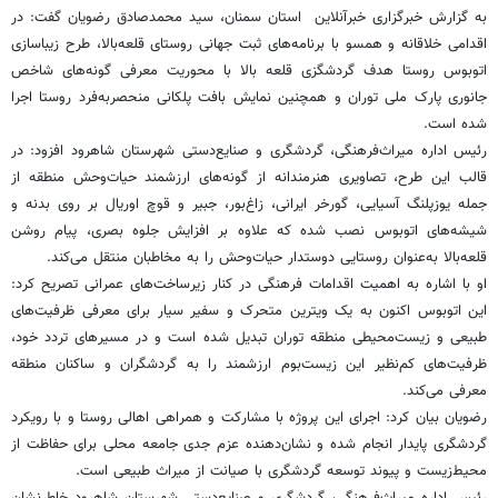
به گزارش خبرگزاری خبرآنلاین استان سمنان، سید محمدصادق رضویان گفت: در
اقدامی خلاقانه و همسو با برنامه‌های ثبت جهانی روستای قلعه‌بالا، طرح زیباسازی
اتوبوس روستا هدف گردشگزی قلعه بالا با محوریت معرفی گونه‌های شاخص
جانوری پارک ملی توران و همچنین نمایش بافت پلکانی منحصربه‌فرد روستا اجرا
شده است.
رئیس اداره میراث‌فرهنگی، گردشگری و صنایع‌دستی شهرستان شاهرود افزود: در
قالب این طرح، تصاویری هنرمندانه از گونه‌های ارزشمند حیات‌وحش منطقه از
جمله یوزپلنگ آسیایی، گورخر ایرانی، زاغ‌بور، جبیر و قوچ اوریال بر روی بدنه و
شیشه‌های اتوبوس نصب شده که علاوه بر افزایش جلوه بصری، پیام روشن
قلعه‌بالا به‌عنوان روستایی دوستدار حیات‌وحش را به مخاطبان منتقل می‌کند.
او با اشاره به اهمیت اقدامات فرهنگی در کنار زیرساخت‌های عمرانی تصریح کرد:
این اتوبوس اکنون به یک ویترین متحرک و سفیر سیار برای معرفی ظرفیت‌های
طبیعی و زیست‌محیطی منطقه توران تبدیل شده است و در مسیرهای تردد خود،
ظرفیت‌های کم‌نظیر این زیست‌بوم ارزشمند را به گردشگران و ساکنان منطقه
معرفی می‌کند.
رضویان بیان کرد: اجرای این پروژه با مشارکت و همراهی اهالی روستا و با رویکرد
گردشگری پایدار انجام شده و نشان‌دهنده عزم جدی جامعه محلی برای حفاظت از
محیط‌زیست و پیوند توسعه گردشگری با صیانت از میراث طبیعی است.
رئیس اداره میراث‌فرهنگی، گردشگری و صنایع‌دستی شهرستان شاهرود خاطرنشان