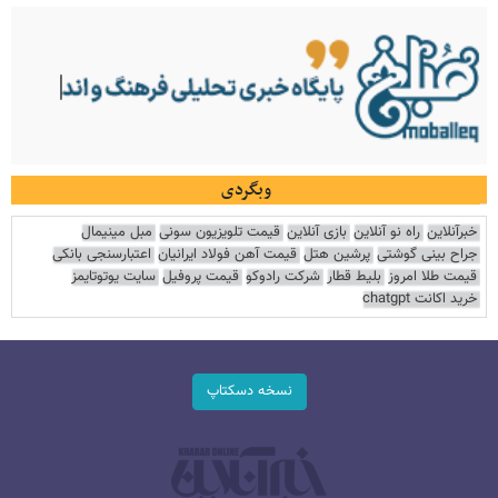
وبگردی
خبرآنلاین
راه نو آنلاین
بازی آنلاین
قیمت تلویزیون سونی
مبل مینیمال
جراح بینی گوشتی
پرشین هتل
قیمت آهن فولاد ایرانیان
اعتبارسنجی بانکی
قیمت طلا امروز
بلیط قطار
شرکت رادوکو
قیمت پروفیل
سایت یوتوتایمز
خرید اکانت chatgpt
نسخه دسکتاپ