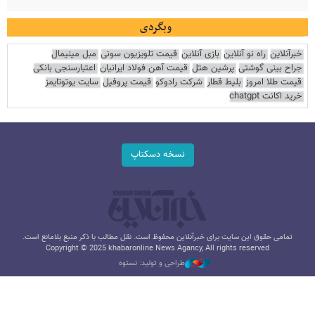
وبگردی
خبرآنلاین
راه نو آنلاین
بازی آنلاین
قیمت تلویزیون سونی
مبل مینیمال
جراح بینی گوشتی
پرشین هتل
قیمت آهن فولاد ایرانیان
اعتبارسنجی بانکی
قیمت طلا امروز
بلیط قطار
شرکت رادوکو
قیمت پروفیل
سایت یوتوتایمز
خرید اکانت chatgpt
نسخه دسکتاپ
تمامی حقوق این سایت برای خبرآنلاین محفوظ است. نقل مطالب با ذکر منبع بلامانع است.
Copyright © 2025 khabaronline News Agancy, All rights reserved
طراحی و تولید: نستوه