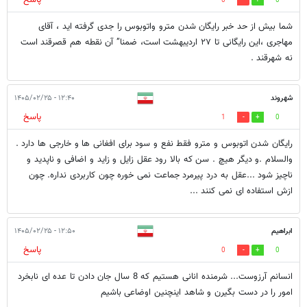
پاسخ
0
0
شما بیش از حد خبر رایگان شدن مترو واتوبوس را جدی گرفته اید ، آقای
مهاجری ،این رایگانی تا ۲۷ اردیبهشت است، ضمنا” آن نقطه هم قصرقند است
نه شهرقند .
شهروند
۱۲:۴۰ - ۱۴۰۵/۰۲/۲۵
پاسخ
1
0
رایگان شدن اتوبوس و مترو فقط نفع و سود برای افغانی ها و خارجی ها دارد .
والسلام .و دیگر هیچ . سن که بالا رود عقل زایل و زاید و اضافی و ناپدید و
ناچیز شود ...عقل به درد پیرمرد جماعت نمی خوره چون کاربردی نداره. چون
ازش استفاده ای نمی کنند ...
ابراهیم
۱۲:۵۰ - ۱۴۰۵/۰۲/۲۵
پاسخ
0
0
انسانم آرزوست... شرمنده انانی هستیم که 8 سال جان دادن تا عده ای نابخرد
امور را در دست بگیرن و شاهد اینچنین اوضاعی باشیم