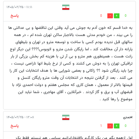
۱۱:۱۱ - ۱۴۰۵/۰۲/۲۵
پاسخ
0
0
به خدا قسم که خون آدم به جوش می آید وقتی این تناقضها و بی عدالتی ها
را می بیند ، من خودم مدتی هست بالاجبار ساکن تهران شده ام ، در همه
سالهای قبل ندیده بودم کسی با ساخت و توسعه مترو در تهران و بلیطهای
یارانه دار آن مخالفت کند ، اما رایگان شدن مترو و اتوبوس؟؟؟؟ این دیگر اوج
رانت هست ، همینطوری هم مترو و بی آر تی با هزینه کم بخش بزرگی از بار
ترافیکی تهران را به دوش می کشند و کسی از نرخ بلیط انها ناراصی نیست ،
چرا باید رایگان شود ؟؟ زاکانی و بعضی شورایی ها با هدف انتخابات این کار را
می کنند . بعد از گرفتن نتیجه در انتخابات آن وقت مترو رایگان کنسل و
قیمتها بالاتر از معمول ، همان کاری که مجلس هفتم و دولت احمدی نژاد با
قبضهای آب و برق و گاز کردند . خبرآنلاین ، آقای مهاجری ، شما نباید این
موضوع را رها کنید .
احمدی
۱۲:۰۸ - ۱۴۰۵/۰۲/۲۵
پاسخ
1
0
اول ازهمه بگم من یک کارگرم باافتخارایرانیم سیاسی هم نیستم فقط یک