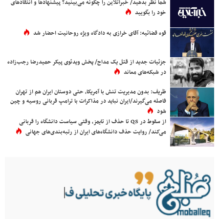
شما نظر بدهید/ خبرآنلاین را چگونه می‌بینید؟ پیشنهادها و انتقادهای
خود را بگویید
قوه قضائیه: آقای خرازی به دادگاه ویژه روحانیت احضار شد
جزئیات جدید از قتل یک مداح/ پخش ویدئوی پیکر حمیدرضا رجب‌زاده
در شبکه‌های معاند
ظریف: بدون مدیریت تنش با آمریکا، حتی دوستان ایران هم از تهران
فاصله می‌گیرند/ایران نباید در مذاکرات با ترامپ قربانی روسیه و چین
شود
از سقوط در QS تا حذف از تایمز، وقتی سیاست دانشگاه را قربانی
می‌کند/ روایت حذف دانشگاه‌های ایران از رتبه‌بندی‌های جهانی