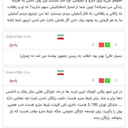
حقوقم می‌ره برای مترو و اتوبوس. چرا فکر میکنید این پول کمکی به هزینه
زندگی من نمیکنه؟ چون شما از امتیاز انتخاباتیش سهم ندارید؟ نه تو و رفقات،
نه زاکانی و رفقاش، به فکر آسایش مردم نیستید. اما من ترجیح میدم آسایش
ما به هر قیمتی به وجود بیاد، حتی اگر علتش باعث خم شدن ابروی شما باشه
۱۱:۰۹ - ۱۴۰۵/۰۲/۲۵
پاسخ
0
0
بسیار عالی! بهتر بود خطاب به رییس جمهور نوشته می شد نه چمران!
۱۱:۱۰ - ۱۴۰۵/۰۲/۲۵
پاسخ
0
0
در این شهر وقتی کوچک ترین خرید ها در حد خوراکی هایی مثل پفک و ادامس
دها برابر و چند برابر بلیط مترو هست ،خوب رایگان شدن بلیت چه معنایی داره
... مشکل تهران 100 تا هست ،اخری اش قیمت بلیط مترو هست خب همین
پول را بگیرید برای توسعه ناوگان عمومی ،مگه بلیط مترو چقدر هست که باز
بخواهد رایگان بشه