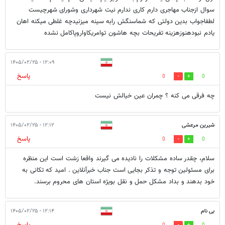
سوال ازجناب مهاجری دارم کاری ندارم نیت شهرداری وشورای شهرچیست
لطفاجواب بدین دولتی که شماسنگش رابه سینه میزنیدچه غلطی میکنه اهان
یادم نبودهنوزهزینه تفریحات بچه هاشون توامریکاواروپاکامل نشده
۱۲:۰۹ - ۱۴۰۵/۰۲/۲۵
پاسخ
0
0
چه فرقی می کنه ؟ چمران عین خیالش نیست
شیرین مرعشی
۱۲:۱۲ - ۱۴۰۵/۰۲/۲۵
پاسخ
0
0
سلام، چقدر ساده مشکلات را نادیده می گیرند واقعا زشت است این منظره
برای مسئولین توجه و تذکر بجایی است جناب خبرآنلاین . امید که تکانی به
خود بدهند و بداد مشکل حمل و نقل بویژه استان های محروم برسند.
بی نام
۱۲:۱۴ - ۱۴۰۵/۰۲/۲۵