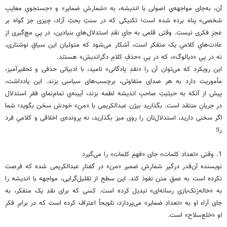
آن، به‌جای مواجهه‌یِ اصولی با اندیشه، به «شمارشِ ضمایر» و «جستجویِ معایبِ
شخصی» پناه برده شده است؛ تکنیکی که در سنتِ بحثِ آزاد، چیزی جز گواه بر
عجزِ فکری نیست. وقتی قلمی به جایِ نقدِ استدلال‌هایِ بنیادین، در پیِ مچ‌گیری از
عادت‌هایِ کلامیِ یک متفکر است، آشکار می‌شود که متولیانِ این سیاقِ نوشتاری،
نه در پیِ «دیالوگ»، که در پیِ «حذفِ کلامِ دگراندیش» هستند.
این رویکرد که می‌توان آن را «نقدِ پادگانی» نامید، با ادبیاتی حذفی و تحقیرآمیز،
مأموریت دارد به هر صدای متفاوتی، برچسب‌های سیاسی بزند. این یادداشت،
پیش از آنکه به حیثیتِ صاحبِ اندیشه لطمه بزند، آیینه‌یِ تمام‌نمایِ فقرِ استدلال
در جریانِ منتقد است. بگذارید بیژن عبدالکریمی با «منِ» خودش سخن بگوید؛ شما
اگر سخنی دارید، استدلال‌تان را روی میز بگذارید، نه پرونده‌ی اخلاقی و کلامیِ فرد
را!
1. وقتی «تعداد کلمات» جای «فهمِ کلمات» را می‌گیرد
نویسنده آن‌قدر درگیرِ شمارشِ ضمیر «من» در گفتارِ عبدالکریمی شده که فرصت
نکرده است به عمقِ متن نفوذ کند. این سطح از تقلیل‌گرایی، مواجهه با اندیشه را
به «خاله‌زنک‌بازیِ رسانه‌ای» تبدیل کرده است. کسی که برای نقدِ یک متفکر، به
جای آراء او به «تعدادِ ضمایر» می‌پردازد، تلویحاً اعتراف کرده است که در برابرِ فکرِ
او «خلع‌سلاح» است.