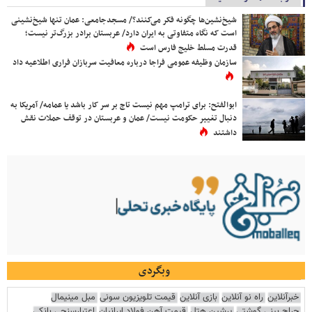
شیخ‌نشین‌ها چگونه فکر می‌کنند؟/ مسجدجامعی: عمان تنها شیخ‌نشینی
است که نگاه متفاوتی به ایران دارد/ عربستان برادر بزرگ‌تر نیست؛
قدرت مسلط خلیج فارس است
سازمان وظیفه عمومی فراجا درباره معافیت سربازان فراری اطلاعیه داد
ابوالفتح: برای ترامپ مهم نیست تاج بر سر کار باشد یا عمامه/ آمریکا به
دنبال تغییر حکومت نیست/ عمان و عربستان در توقف حملات نقش
داشتند
وبگردی
خبرآنلاین
راه نو آنلاین
بازی آنلاین
قیمت تلویزیون سونی
مبل مینیمال
جراح بینی گوشتی
پرشین هتل
قیمت آهن فولاد ایرانیان
اعتبارسنجی بانکی