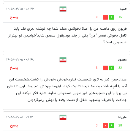
حمید
۰۸:۲۳ - ۱۴۰۵/۰۳/۰۵
پاسخ
0
15
قربون روی ماهت من را اصلا نخواندی منقد شما چه نوشته .برای نقد بایذ
کامل بخوانی ضمیر "من" یکی از چند بود.بقول سعدی شاید"خوابیدن تو بهتر از
عیبجویی است"
محمود
۰۸:۴۸ - ۱۴۰۵/۰۳/۰۵
پاسخ
3
32
عبدالرحمن نیاز به ترور شخصیت نداره.خودش ،خودش را کشت.شخصیت این
آدم با آنچه قبلا بود، ۱۸۰درجه تفاوت کرده. اینهمه چرخش عجیبه!! اون نقدهای
بی پروا با این تمجیدهای غیراصولی همخوانی نداره. شاید فکر میکنه این
جماعت با تعریف وتمجید شغل از دست رفته را بهش برمیگردونن.
علیرضا
۰۹:۱۲ - ۱۴۰۵/۰۳/۰۵
پاسخ
3
28