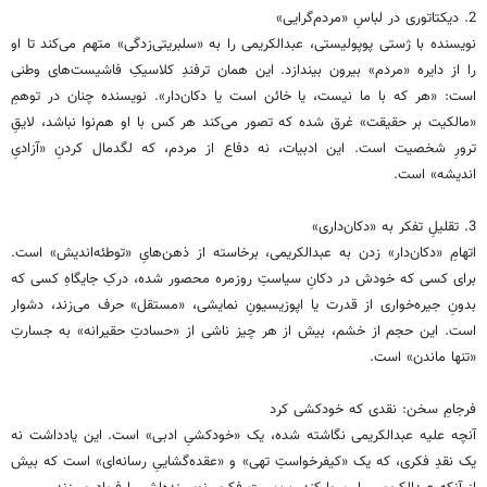
2. دیکتاتوری در لباسِ «مردم‌گرایی»
نویسنده با ژستی پوپولیستی، عبدالکریمی را به «سلبریتی‌زدگی» متهم می‌کند تا او
را از دایره «مردم» بیرون بیندازد. این همان ترفندِ کلاسیکِ فاشیست‌های وطنی
است: «هر که با ما نیست، یا خائن است یا دکان‌دار». نویسنده چنان در توهمِ
«مالکیت بر حقیقت» غرق شده که تصور می‌کند هر کس با او هم‌نوا نباشد، لایقِ
ترورِ شخصیت است. این ادبیات، نه دفاع از مردم، که لگدمال کردنِ «آزادیِ
اندیشه» است.
3. تقلیلِ تفکر به «دکان‌داری»
اتهامِ «دکان‌دار» زدن به عبدالکریمی، برخاسته از ذهن‌هایِ «توطئه‌اندیش» است.
برای کسی که خودش در دکانِ سیاستِ روزمره محصور شده، درکِ جایگاهِ کسی که
بدونِ جیره‌خواری از قدرت یا اپوزیسیونِ نمایشی، «مستقل» حرف می‌زند، دشوار
است. این حجم از خشم، بیش از هر چیز ناشی از «حسادتِ حقیرانه» به جسارتِ
«تنها ماندن» است.
فرجامِ سخن: نقدی که خودکشی کرد
آنچه علیه عبدالکریمی نگاشته شده، یک «خودکشیِ ادبی» است. این یادداشت نه
یک نقدِ فکری، که یک «کیفرخواستِ تهی» و «عقده‌گشاییِ رسانه‌ای» است که بیش