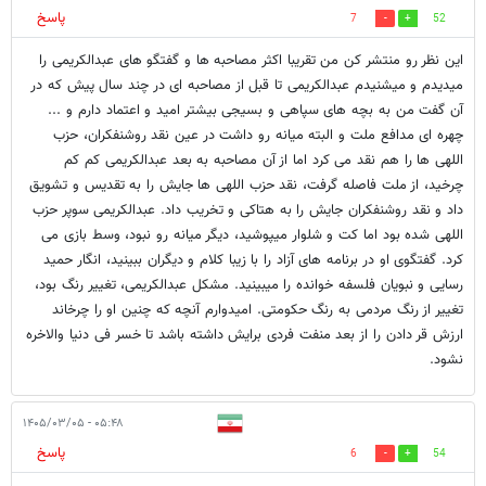
پاسخ
7
52
این نظر رو منتشر کن من تقریبا اکثر مصاحبه ها و گفتگو های عبدالکریمی را
میدیدم و میشنیدم عبدالکریمی تا قبل از مصاحبه ای در چند سال پیش که در
آن گفت من به بچه های سپاهی و بسیجی بیشتر امید و اعتماد دارم و ...
چهره ای مدافع ملت و البته میانه رو داشت در عین نقد روشنفکران، حزب
اللهی ها را هم نقد می کرد اما از آن مصاحبه به بعد عبدالکریمی کم کم
چرخید، از ملت فاصله گرفت، نقد حزب اللهی ها جایش را به تقدیس و تشویق
داد و نقد روشنفکران جایش را به هتاکی و تخریب داد. عبدالکریمی سوپر حزب
اللهی شده بود اما کت و شلوار میپوشید، دیگر میانه رو نبود، وسط بازی می
کرد. گفتگوی او در برنامه های آزاد را با زیبا کلام و دیگران ببینید، انگار حمید
رسایی و نبویان فلسفه خوانده را میبینید. مشکل عبدالکریمی، تغییر رنگ بود،
تغییر از رنگ مردمی به رنگ حکومتی. امیدوارم آنچه که چنین او را چرخاند
ارزش قر دادن را از بعد منفت فردی برایش داشته باشد تا خسر فی دنیا والاخره
نشود.
۰۵:۴۸ - ۱۴۰۵/۰۳/۰۵
پاسخ
6
54