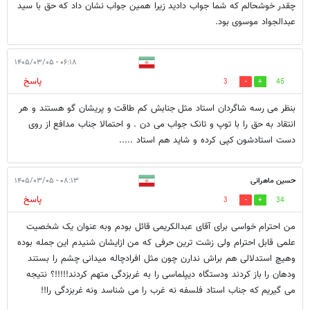
چقدر خوشحالم که شما جواب دادید زیرا همین جواب نشان داد که حق با سید
عبدالجواد موسوی بود.
۰۶:۱۸ - ۱۴۰۵/۰۳/۰۵
پاسخ
3
45
بنظر می رسه شاگردان استاد مثل جنابش کم طاقت و پریشان گو هستند و هر
انتقاد به حق را با توپ و تانک جواب می دن . و احتمالا جناب مدافع از روی
دست استادشون کپی کرده و شاید هم استاد .....
حسین ماهرانی
۰۸:۱۳ - ۱۴۰۵/۰۳/۰۵
پاسخ
3
34
من احترام خواسی برای آقای عبدالکریمی قائل بودم وبه عنوان یک شخصیت
علمی قابل احترام ولی زشت ترین حرفی که من ازایشان شنیدم این جمله بوده
وهیچ استدلالی هم براش ندارن چون مثل افرادچاله میدانی چشم را بستند
ودهان را باز کردند ودستگاه دیپلماسی را به غربزدگی متهم کردند!!!!!؟ نتیجه
می گیریم که جناب استاد فلسفه نه غرب را می شناسد ونه غربزدگی را!!