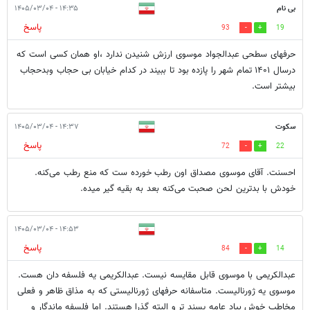
بی نام
۱۴:۳۵ - ۱۴۰۵/۰۳/۰۴
پاسخ
93
19
حرفهای سطحی عبدالجواد موسوی ارزش شنیدن ندارد ،او همان کسی است که
درسال ۱۴۰۱ تمام شهر را پازده بود تا ببیند در کدام خیابان بی حجاب وبدحجاب
بیشتر است.
سکوت
۱۴:۳۷ - ۱۴۰۵/۰۳/۰۴
پاسخ
72
22
احسنت. آقای موسوی مصداق اون رطب خورده ست که منع رطب می‌کنه.
خودش با بدترین لحن صحبت می‌کنه بعد به بقیه گیر میده.
۱۴:۵۳ - ۱۴۰۵/۰۳/۰۴
پاسخ
84
14
عبدالکریمی با موسوی قابل مقایسه نیست. عبدالکریمی یه فلسفه دان هست.
موسوی یه ژورنالیست. متاسفانه حرفهای ژورنالیستی که به مذاق ظاهر و فعلی
مخاطب خوش بیاد عامه پسند تر و البته گذرا هستند. اما فلسفه ماندگار و