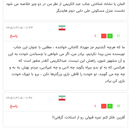
المان یا نشانه شناختی جناب عبد الکریمی از نظر من در دو چیز خلاصه می شود
نخست منزل مسکونی علی دایی دوم هایدیگر
۱۱:۳۴ - ۱۴۰۵/۰۳/۰۵
پاسخ
6
31
ما که هرچه گشتیم جز مهرداد کاشانی خواننده ، مطلبی با عنوان این جناب
نویسنده متن پیدا نکردیم، برادر من، اگر می خواهی با چسباندن خودت به این
و آن مشهور شوی، راهش این نیست، عبدالکریمی آنقدر منفور است که
هرکسی که به او بدو بیراه بگوید چه ادبی و چه غیرادبی، مردم بهش به به و
چه چه می گویند، تو خودت را قاطی بازی بزرگترها نکن ، برو با توپک خودت
بازی کن برادر
۱۱:۴۷ - ۱۴۰۵/۰۳/۰۵
پاسخ
6
38
آفرین ،فکر کنم نمره قبولی رو از استادت گرفتی!!