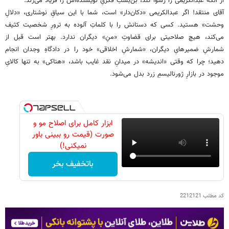
از آنکه عبدالکریمی را رسوا کند، بن‌بستِ فکریِ نویسنده‌اش را فریاد می‌زند.
آقای منتقد! اگر عبدالکریمی «دکان‌دار» است، شما با این سیاقِ نوشتاری، «دلالِ
وحشت» هستید. کسی که دستانش را با کلماتِ آلوده به ترورِ شخصیت کثیف
می‌کند، هیچ صلاحیتی برای قضاوتِ «منِ» دیگران ندارد. بهتر است قبل از
شمارشِ ضمیرهایِ دیگران، «شمارشِ اخلاقی» خود را در دادگاهِ وجدان انجام
دهید؛ چرا که وقتی «اندیشه» در میدانِ نقد غایب باشد، «هتاکی» به تنها کالایِ
موجود در بازارِ ژورنالیسمِ زرد بدل می‌شود.
ابزار کامل برای اصلاح مو و
صورت (قیمت رو ببینی باور
نمیکنی!)
باتخفیف بخر
کد مطلب
2212121