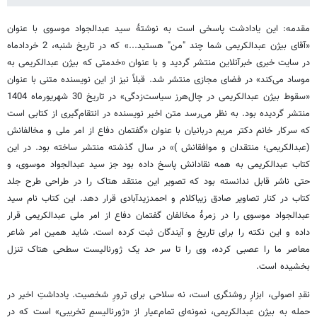
مقدمه: این یادادشت پاسخی است به نوشتۀ سید عبدالجواد موسوی با عنوان
«آقای بیژن عبدالکریمی شما چند "من" هستید...» که در تاریخ شنبه، 2 خردادماه
در سایت خبری خبرآنلاین منتشر گردید و با عنوان «خدمتی که بیژن عبدالکریمی به
موساد می‌کند» در فضای مجازی منتشر شد. قبلاً نیز از این نویسنده متنی با عنوان
«سقوط بیژن عبدالکریمی در چال‌هرز سیاست‌زدگی» در تاریخ 30 شهریورماه 1404
منتشر گردیده بود. به نظر می‌رسد متن اخیر نویسنده در انتقام‌گیری از کتابی است
که سرکار خانم دکتر مریم دربانیان با عنوان «گفتمان دفاع از امر ملی و مخالفانش
(عبدالکریمی؛ منتقدان و موافقانش )» در سال گذشته منتشر ساخته بود. در این
کتاب عبدالکریمی به همه نقادانش پاسخ داده بود جز سید عبدالجواد موسوی، و
حتی ناشر قابل ندانسته بود که تصویر این منتقد هتاک را در طراحی طرح جلد
کتاب در کنار تصاویر صادق زیباکلام و احمدزیدآبادی قرار دهد. این کتاب نام سید
عبدالجواد موسوی را در زمرۀ مخالفان گفتمان دفاع از امر ملی عبدالکریمی قرار
داده و این نکته را برای تاریخ و آیندگان ثبت کرده است. شاید همین امر شاعر
معاصر ما را عصبی کرده، وی را تا سر حد یک ژورنالیست سطحی هتاک تنزل
بخشیده است.
نقدِ اصولی، ابزارِ روشنگری است، نه سلاحی برای ترورِ شخصیت. یادداشتِ اخیر در
حمله به بیژن عبدالکریمی، نمونه‌ای تمام‌عیار از «ژورنالیسمِ تخریبی» است که در