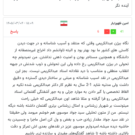
آینده نگر
امین ظهورتبار
۱۵:۰۹ - ۱۴۰۵/۰۳/۰۴
پاسخ
6
41
نگاه بیژن عبدالکریمی وقتی که منتقد و آسیب شناسانه و در جهت دیدن
کاستی های کشور ما بود بهتر بود و البته تاوانشم داد اخراج غیرمنصفانه از
دانشگاه و همچنین مستاجر بودن و امنیت ذهنی نداشتن. من نمیدونم چه
تحولی در بیژن عبدالکریمی رخ داده ولی این تحولش و ذوب شدنش در جبهه
انقلاب منطقی و متناسب با دید نقادانه استاد عبدالکریمی نیست. بجز این
عبدالکریمی در نقد اسیب شناسانه و مبتنی بر ساختار دیدی گسترده و دقیق
داشت ولی مدتیه شاید 1-2 سال به نظرم کار دکتر عبدالکریمی شده تکیه بر
الفاظ تخصصی یا گیر دادن به موارد جزئی و یه جور آشفتگی گفتمانی استاد
عبدالکریمی رو فرا گرفته و مثلا شاهد اون عبدالکریمی که خیلی راحت
میتونست بر شهریار زرشناس و امثال زرشناس برتری گفتمان داشته باشه دیگه
نیستم. من از متون تحلیلی سید جواد موسوی هم خوشم میومد ولی حقیقتا
در نقد سید جواد مقدار زیادی حب و بغض و ول کن اصل ماجرا و چسبیدن به
حاشیه دیده میشه.امیدوارم موسوی عزیز در نقدهای بعدی اش تمرکز و دقت
بالاتری داشته باشه تا شاهد گفتگوهای مفیدتر و سازنده تری باشیم