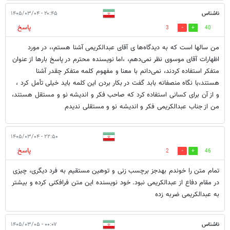
ناشناس
۲۰:۴۵ - ۱۴۰۵/۰۳/۰۴
پاسخ
3
40
من سالها است که به دیدگاه‌ها ی آقای عبدالکريمی آشنا هستم،، در مورد
اظهارات آقای موسوی نظر نمی‌دهم، ،اما نویسنده محترم در پاسخ بارها از عنوان
متفکر استفاده کردند، نمی‌دانم با معنا و مفهوم کلمه متفکر چقدر آشنا
هستند،با نگاه منصفانه بابد گفت در بکار بردن این کلمه باید خیلی تأمل کرد ،
و از آن برای کسانی استفاده کرد که صاحب فکر و اندیشه نو و مستقل هستند،
من از جناب عبدالکريمی فکر و اندیشه نو و مستقلی ندیدم
۲۲:۵۰ - ۱۴۰۵/۰۳/۰۴
پاسخ
2
46
تمام متن را خوندم بهدجز برچسب زنی و توهین مستقیم به فرد دیگری، چیزی
در مقام دفاع از عبدالکریمی نبود. خود نویسنده این متن فرافکنی کرده و بیشتر
به عبدالکریمی ضربه زده
ناشناس
۰۰:۰۷ - ۱۴۰۵/۰۳/۰۵