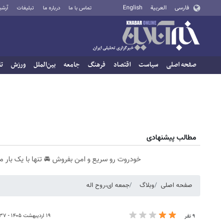
فارسی
العربية
English
تماس با ما
درباره ما
تبلیغات
آرشی
صفحه اصلی
سیاست
اقتصاد
فرهنگ
جامعه
بین‌الملل
ورزش
تا
مطالب پیشنهادی
خودروت رو سریع و امن بفروش 🚘 تنها با یک بار م
صفحه اصلی
وبلاگ
جمعه ای،روح اله
۱۹ اردیبهشت ۱۴۰۵ - ۱۰:۳۷
۹ نفر