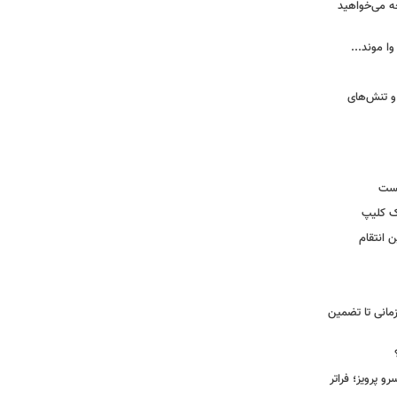
ه می‌خواهید
وا موند...
و تنش‌های
یست
ک کلیپ
 انتقام
مانی تا تضمین
 پرویز؛ فراتر