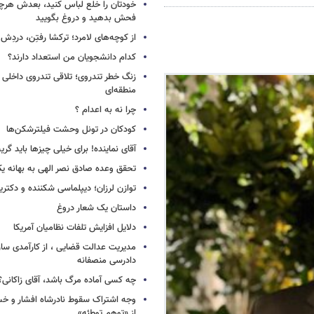
خودتان را خلع لباس کنید، بعدش هرچ
فحش بدهید و دروغ بگویید
از کوچه‌های لامرد؛ ترکشا رفتِن، دردِش 
کدام دانشجویان من استعداد دارند؟
زنگ خطر تندروی؛ تلاقی تندروی داخلی 
منطقه‌ای
چرا نه به اعدام ؟
کودکان در تونل وحشت فیلترشکن‌ها
آقای نماینده! برای خیلی چیزها باید گر
تحقق وعده صادق نصر الهی به بهانه ی
توازن لرزان؛ دیپلماسی شکننده و دکترین
داستان یک شعار دروغ
دلایل افزایش تلفات نظامیان آمریکا
مدیریت عدالت قضایی ، از کارآمدی ساز
دادرسی منصفانه
چه کسی آماده مرگ باشد، آقای زاکانی؟
وجه اشتراک سقوط نادرشاه افشار و خسرو
از «توهم توطئه»