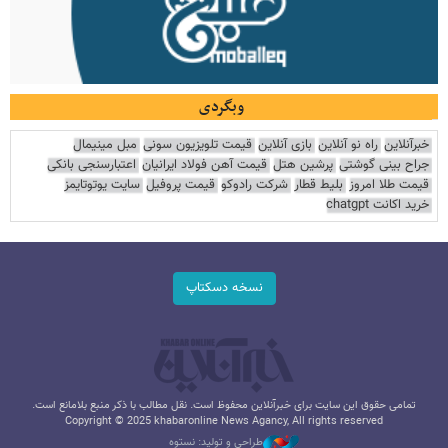
وبگردی
خبرآنلاین
راه نو آنلاین
بازی آنلاین
قیمت تلویزیون سونی
مبل مینیمال
جراح بینی گوشتی
پرشین هتل
قیمت آهن فولاد ایرانیان
اعتبارسنجی بانکی
قیمت طلا امروز
بلیط قطار
شرکت رادوکو
قیمت پروفیل
سایت یوتوتایمز
خرید اکانت chatgpt
نسخه دسکتاپ
تمامی حقوق این سایت برای خبرآنلاین محفوظ است. نقل مطالب با ذکر منبع بلامانع است.
Copyright © 2025 khabaronline News Agancy, All rights reserved
طراحی و تولید: نستوه