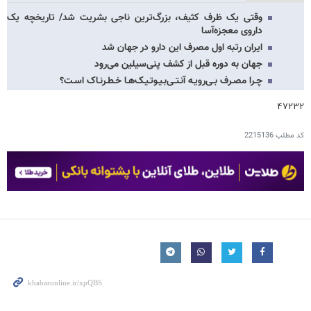
وقتی یک ظرف کثیف، بزرگ‌ترین ناجی بشریت شد/ تاریخچه یک
داروی معجزه‌آسا
ایران رتبه اول مصرف این دارو در جهان شد
جهان به دوره قبل از کشف پنی‌سیلین می‌رود
چـرا مصـرف بـی‌رویـه آنـتـی‌بـیـوتـیـک‌هـا خـطـرنـاک اسـت؟
۴۷۲۳۲
کد مطلب
2215136