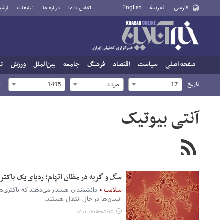
فارسی
العربية
English
تماس با ما
درباره ما
تبلیغات
آرشی
صفحه اصلی
سیاست
اقتصاد
فرهنگ
جامعه
بین‌الملل
ورزش
تا
تاریخ
ف
17
مرداد
1405
آنتی بیوتیک
سگ و گربه در مظان اتهام؛ ردپای یک باکتر
سلامت
دانشمندان هشدار می‌دهند که باکتری‌ها
انسان‌ها در حال انتقال هستند.
۱۴۰۵-۰۵-۰۵ ۱۲:۱۰