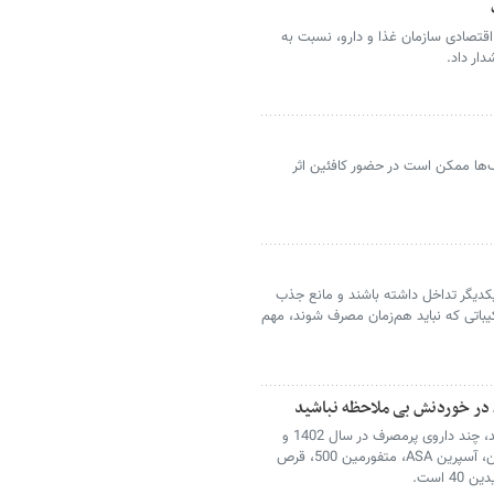
قتصادی سازمان غذا و دارو، نسبت به
ار داد.
‌ها ممکن است در حضور کافئین اثر
یکدیگر تداخل داشته باشند و مانع جذب
باتی که نباید هم‌زمان مصرف شوند، مهم
، در خوردنش بی ملاحظه نباشید
داده‎های بیمه سلامت نشان می‎دهد، چند داروی پرمصرف‎ در سال 1402 و
1403 مشابه هم هستند که شامل آموکسی‌سیلین، آسپرین ASA، متفورمین 500، قرص