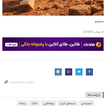
۵۹۲۴۲
کد مطلب
2215161
برچسب‌ها
انیمیشن
سینمای ایران
پویانمایی
جنگ
رسانه