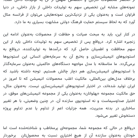
از انحصار محصولات خارجی و اختصاص سهمی از آن به تولیدات داخل است.
نمونه‌های مشابه این تخصیص سهم به تولیدات داخلی از بازار داخلی، در دنیا
فراوان است و به‌عنوان یکی از نزدیک‌ترین نمونه‌هایش می‌توان از فرانسه مثال
آورد که به لحاظ سیستم حمایت فرهنگ دولتی مشابهت‌ بسیاری به ما دارد.
در کنار این، باید به مبحث صیانت و حفاظت از محصولات به‌عنوان ادامه این
زنجیره اشاره کرد. درواقع پس از تخصیص سهم به تولیدات داخلی باید از این
سهم محافظت و اطمینان حاصل کرد که درآمدها به تولیدکننده، درواقع به
استودیوهای انیمیشن‌سازی و به‌تبع آن به سرمایه‌های انسانی این استودیوها
برمی‌گردد. ما متاسفانه با مدل مواجهه دستگاه‌های حاکمیتی به‌عنوان سرمایه‌گذار
با استودیوهای انیمیشن‌سازی هم دچار چالش هستیم. توجه داشته باشید که
برخلاف مدل‌های بین‌المللی، مالکیت اغلب محصولات انیمیشن که تا امروز در
ایران تولید شده‌اند، در اختیار استودیوهای انیمیشن‌سازی نیست. به‌عنوان مثال،
حق مالکیت مجموعه «پهلوانان» به‌عنوان یکی از مجموعه انیمیشن‌های موفق، در
اختیار صداوسیماست و نه استودیوی سازنده آن. در چنین وضعیتی، با هر تغییر
ساختاری در بدنه مدیریت، همه جزئیات اعم از تداوم یا عدم تداوم پروژه
دستخوش تغییر می‌شود.
درواقع در حالی که مجموعه شما، مجموعه‌ای پرمخاطب و شناخته‌شده است اما
خودتان به‌عنوان سازنده آن از هیچ اختیاری نسبت به محصول‌تان برخوردار