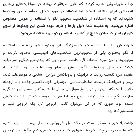
جناب خیراندیش اشاره کردند که «این موفقیت ریشه در موفقیت‌های پیشین
انیمیشن ایران داشته است»
اما
احتمالا در مورد دلایل موفقیت این ویدئوها
شنیده‌اید که به استفاده از شخصیت‌ محبوب لگو یا استفاده از هوش مصنوعی
اشاره می‌شود. به عقیده شما دلیل بارها و بارها دیده شدن این ویدئوها از سوی
کاربران اینترنت ساکن خارج از کشور، به همین دو مورد خلاصه می‌شود؟
خیراندیش:
ابتدا باید اشاره کنم که سازندگان این ویدئوها، خود را فقط به استفاده
از لگو به‌عنوان یکی از محبوب‌ترین شخصیت‌های انیمیشنی محدود نکردند و
مینیون‌ها را نیز مورد استفاده قرار دادند، ضمن این که ویدئوهای دیگری هم تولید
کردند. بااین‌حال، ویدئوهای لگویی بیش از سایر ویدئوها جلب توجه کردند. به
عقیده من، تناسب روایت با گرافیک و پروداکشن دیزاین، آشنایی با موضوعات ترند،
ریتم و ضرباهنگ درست، مخاطب‌شناسی، موسیقی خوب، تصویر جذاب و... ازجمله
دلایلی است که می‌توانم در پاسخ سوال‌تان به آن‌ها اشاره کنم. ضمن این که گروه
سازنده اگرچه در حال تولید سریع بود اما سرعت موجب کاهش کیفیت کارش
نشده بود، طوری که در کل می‌توان گفت، خروجی کار، یک خروجی تمیز و
شسته‌ورفته بود.
جاهدنیا:
هرچند ممکن است در نگاه اول اغراق‌آمیز به نظر برسد، اما باید اشاره
کنم ما همواره در چنان شرایط دشواری کار کرده‌ایم که می‌دانیم چگونه هر تهدیدی