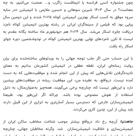
چون جشنواره انسی فرانسه یا انیمافست زاگرب و... صحبت می‌کنیم، به چه
معناست؟ در سال ۱۴۰۴ شیرین سوهانی و حسین ملایمی با انیمیشن «در سایه
سرو» موفق به کسب اسکار بهترین انیمیشن کوتاه ۲۰۲۵ شدند و این دومین سال
پیاپی بود که فیلمی از سینماگران ایرانی در رشته بهترین انیمیشن کوتاه نامزد
دریافت جایزه اسکار می‌شد. سال ۲۰۲۴ هم «یونیفورم ما» ساخته یگانه مقدم به
لیست ۵ تایی نامزدهای نهایی بهترین انیمیشن کوتاه در نودوششمین دوره جوایز
اسکار راه یافت.
با این حساب حتی اگر جلب توجه جهانی را به ویدئوهای ساخته‌شده برای بیان
روایت رسانه‌ای ایران، نقطه عطفی در انیمیشن کشورمان بدانیم به معنای
نادیده‌گرفتن تلاش‌هایی که پیش از این انجام شده و موفقیت‌هایی که به دست
آمده نیست. درواقع، به عقیده من، این موفقیت ریشه در موفقیت‌های پیشین
دارد و این‌طور نیست که، چنان‌چه برخی می‌گویند، همه‌چیز به‌عنوان‌مثال، به دلیل
استفاده از هوش مصنوعی بوده باشد. چراکه اگر این‌طور بود، طبیعتا
انیمیشن‌سازان خارجی که دسترسی بسیار آسان‌تری به ابزاری از این قبیل دارند
باید پیش از این، چنین کاری می‌کردند.
جاهدنیا:
آن‌چه رخ داد درواقع بیشتر موجب شناخت مخاطب ساکن ایران از
انیمیشن‌سازی‌ و خلاقیت انیمیشن‌سازان شد. وگرنه مخاطبان جهانی،‌ چنان‌چه