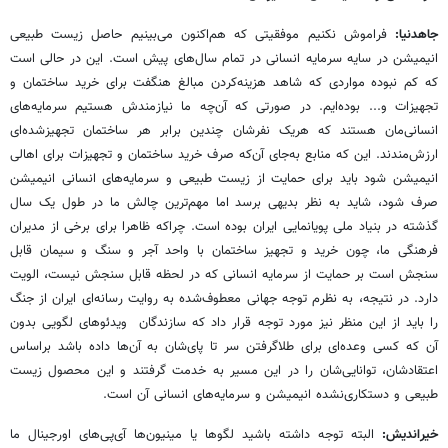
جاهدنیا:
فراموش نکنیم موفقیتی که هم‌اکنون می‌بینیم حاصل زیست طبیعی
انیمیشن در سایه سرمایه انسانی در تمام سال‌های پیش است. این در حالی است
که کم نبوده مواردی که شاهد هزینه‌کردن مبالغ هنگفت برای خرید ساختمان و
تجهیزات و... بوده‌ایم. در صورتی که آن‌چه ما نیازمندش هستیم سرمایه‌های
انسانی‌مان هستند که هریک نفرشان چندین برابر هر ساختمان تجهیزشده‌ای
ارزش‌مندند. این که منابع به‌جای آن‌که صرف خرید ساختمان و تجهیزات برای اهالی
انیمیشن ‌شود باید برای حمایت از زیست طبیعی و سرمایه‌های انسانی انیمیشن
صرف شود، شاید به نظر بدیهی برسد اما مهم‌ترین چالش ما در طول یک سال
گذشته در بنیاد ملی پویانمایی ایران بوده است. چراکه ظاهرا برای برخی از مدیران
فرهنگی ما، چون خرید و تجهیز ساختمان با واحد آجر و سنگ و سیمان قابل
سنجش است بر حمایت از سرمایه انسانی که در لحظه قابل سنجش نیست، الویت
دارد. در نتیجه، به نظرم توجه جهانی معطوف‌شده به روایت رسانه‌ای ایران از جنگ
را باید از این منظر نیز مورد توجه قرار داد که سازندگان ویدئوهای لگویی بدون
آن که کسی وعده‌ای برای طلاگرفتن سر تا پای‌شان به آن‌ها داده باشد براساس
اعتقادشان، توانایی‌شان را در این مسیر به خدمت گرفتند و این محصول زیست
طبیعی و دستکاری‌نشده انیمیشن و سرمایه‌های انسانی آن است.
خیراندیش:
البته توجه داشته باشید لگوها یا مینیون‌ها آی‌پی‌های اورجینال ما