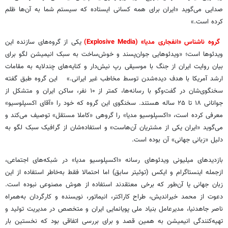
صدایی می‌گوید «ایران برای همه کسانی ایستاده که سیستم شما به آن‌ها ظلم
کرده است.»
گروه ناشناس «انفجاری مدیا» (Explosive Media)
یکی از گروه‌های سازنده این
ویدئوها است؛ «ویدئوهایی جوان‌پسند و خوش‌ساخت به سبک انیمیشن لگو برای
بیان روایت ایران از جنگ با موسیقی رپ نیش‌دار و کنایه‌های چندلایه به مقامات
ارشد آمریکا با هدف دیده‌شدن توسط مخاطب غیر ایرانی.» این گروه طبق گفته
سخنگوی‌شان در گفت‌وگو با رسانه‌ها، کمتر از ۱۰ نفر، ساکن ایران و متشکل از
جوانانی ۱۸ تا ۲۵ ساله هستند. سخنگوی این گروه که خود را «آقای اکسپلوسیو»
معرفی کرده است، «اکسپلوسیو مدیا» را گروهی «کاملا مستقل» توصیف می‌کند و
می‌گوید «ایران یکی از مشتریان آن‌هاست» و استفاده‌شان از گرافیک سبک لگو به
دلیل «زبانی جهانی» آن بوده است.
بازدیدهای میلیونی ویدئوهای رسانه «اکسپلوسیو مدیا» در شبکه‌های اجتماعی،
ازجمله اینستاگرام و ایکس (توئیتر سابق) اما احتمالا فقط به‌خاطر استفاده از این
زبان جهانی یا آن‌طور که برخی معتقدند استفاده از هوش مصنوعی نبوده است.
دعوت از محمد خیراندیش، طراح کاراکتر، انیماتور، نویسنده و کارگردان به‌همراه
ناصر جاهدنیا، مدیرعامل بنیاد ملی پویانمایی ایران و متخصص در مدیریت تولید و
تهیه‌کنندگی انیمیشن به همین قصد و برای بررسی اتفاقی بود که نخستین بار