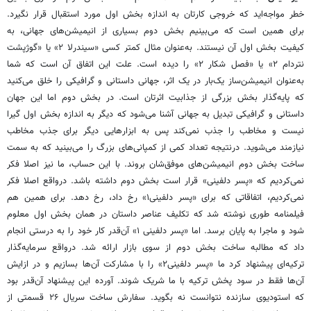
خطر مواجه‌اید که خروجی کارتان به اندازه بخش اول مورد استقبال قرار نگیرد.
برای همین است که می‌بینیم بخش دوم بسیاری از انیمیشن‌های جهانی، به
کیفیت بخش اول آن نیستند. به‌عنوان مثال کمتر کسی «سیندرلا ۲» یا «گوژپشت
نتردام ۲» یا «فصل شکار ۲» را دیده است. علت این اتفاق آن است که شما
به‌عنوان انیمیشن‌ساز یک‌بار در یک اثر، جهانی داستانی و گرافیکی را خلق می‌کنید
که پایه‌گذار بخش بزرگی از جذابیت اثرتان است. در بخش دوم اما این جهان
داستانی و گرافیکی تبدیل به جهانی آشنا می‌شود که دیگر به اندازه بخش اول گیرا
نیست و مخاطب را جذب‌ نمی‌کند پس به ابزارهایی دیگر برای جذب مخاطب
نیازمند می‌شوید. درنتیجه تعداد کمی از کمپانی‌های بزرگ را می‌بینید که به سمت
ساخت بخش دوم انیمیشن‌های موفق‌شان بروند. با این حساب، ما نیز اصلا فکر
نمی‌کردیم که «پسر دلفینی» قرار است بخش دوم داشته باشد. درواقع اصلا فکر
نمی‌کردیم، اتفاقاتی که برای «پسر دلفینی۱» رخ داد، رخ دهد. برای همین هم
فیلمنامه طوری نوشته شد که تکلیف عناصر داستان در همان بخش اول معلوم
شود و ماجرا به پایان برسد. اما «پسر دلفینی ۱» آن‌قدر کار خود را به درستی انجام
داد که مطالبه ساخت بخش دوم از سوی بازار ارائه شد. درواقع سرمایه‌گذار
ترکیه‌ای پیشنهاد کرد ما «پسر دلفینی۲» را با مشارکت آن‌ها بسازیم و در ازایش
آن‌ها فقط در سود پخش ترکیه با ما شریک شوند. آورده این پیشنهاد آن‌قدر بود
که استودیوی سازنده نتوانست نه بگوید. سفارش ساخت سریال ۲۶ قسمتی از