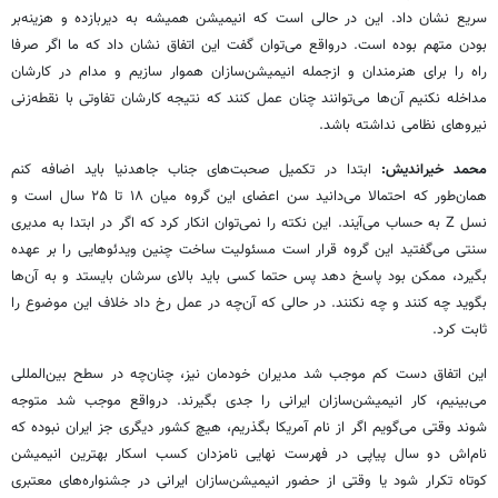
سریع نشان داد. این در حالی است که انیمیشن همیشه به دیربازده و هزینه‌بر
بودن متهم بوده است. درواقع می‌توان گفت این اتفاق نشان داد که ما اگر صرفا
راه را برای هنرمندان و ازجمله انیمیشن‌سازان هموار سازیم و مدام در کارشان
مداخله نکنیم آن‌ها می‌توانند چنان عمل کنند که نتیجه کارشان تفاوتی با نقطه‌زنی
نیروهای نظامی نداشته باشد.
محمد خیراندیش:
ابتدا در تکمیل صحبت‌های جناب جاهدنیا باید اضافه کنم
همان‌طور که احتمالا می‌دانید سن اعضای این گروه میان ۱۸ تا ۲۵ سال است و
نسل Z به حساب می‌آیند. این نکته را نمی‌توان انکار کرد که اگر در ابتدا به مدیری
سنتی می‌گفتید این گروه قرار است مسئولیت ساخت چنین ویدئوهایی را بر عهده
بگیرد، ممکن بود پاسخ دهد پس حتما کسی باید بالای سرشان بایستد و به آن‌ها
بگوید چه کنند و چه نکنند. در حالی که آن‌چه در عمل رخ داد خلاف این موضوع را
ثابت کرد.
این اتفاق دست کم موجب شد مدیران خودمان نیز، چنان‌چه در سطح بین‌المللی
می‌بینیم، کار انیمیشن‌سازان ایرانی را جدی بگیرند. درواقع موجب شد متوجه
شوند وقتی می‌گویم اگر از نام آمریکا بگذریم، هیچ کشور دیگری جز ایران نبوده که
نام‌اش دو سال پیاپی در فهرست نهایی نامزدان کسب اسکار بهترین انیمیشن
کوتاه تکرار شود یا وقتی از حضور انیمیشن‌سازان ایرانی در جشنواره‌های معتبری