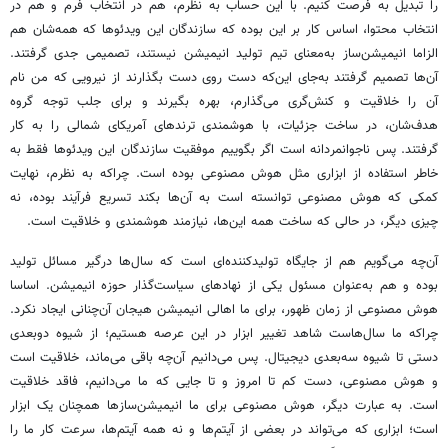
را تبدیل به فرصت کنیم. با این حساب به نظرم، هم در انتخاب فرم و هم در
انتخاب محتوا، اساس کار بر این بوده که سازندگان این ویدئوها که همه‌شان هم
الزاما انیمیشن‌ساز به‌معنای تیم تولید انیمیشن نیستند، تصمیمی جدی گرفتند.
آن‌ها تصمیم گرفتند به‌جای این‌که دست روی دست بگذارند از نیرویی که من نام
آن را خلاقیت و کنش‌گری می‌گذارم، بهره بگیرند و برای جلب توجه گروه
هدف‌شان، در ساخت جزئیات، با هوشمندی ترندهای آمریکای شمالی را به کار
گرفتند. پس ناجوانمردانه است اگر بگوییم موفقیت‌ سازندگان این ویدئوها فقط به
خاطر استفاده از ابزاری مثل هوش مصنوعی بوده است. چراکه به نظرم، نهایت
کمکی که هوش مصنوعی توانسته است به آن‌ها بکند تسریع فرآیند بوده، نه
چیزی دیگر، در حالی که ساخت همه این‌ها، نیازمند هوشمندی و خلاقیت است.
آن‌چه می‌گویم هم از جایگاه تولیدکننده‌ای است که سال‌ها درگیر مسائل تولید
بوده‌ و هم به‌عنوان مسئول یکی از نهادهای سیاست‌گذار حوزه انیمیشن. اساسا
هوش مصنوعی از زمان ظهور، برای ما اهالی انیمیشن هیجان آن‌چنانی ایجاد نکرد.
چراکه ما سال‌هاست شاهد تغییر ابزار در این عرصه هستیم؛ از شیوه دوبعدی
دستی تا شیوه سه‌بعدی دیجیتال. پس می‌دانیم آن‌چه باقی می‌ماند، خلاقیت است
و هوش مصنوعی، دست کم تا امروز و تا جایی که ما می‌دانیم، فاقد خلاقیت
است. به عبارت دیگر، هوش مصنوعی برای ما انیمیشن‌سازها همچنان یک ابزار
است؛ ابزاری که می‌تواند در بعضی از آیتم‌ها و نه همه آیتم‌ها، سرعت کار ما را