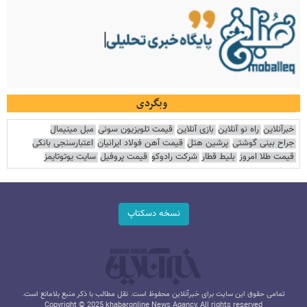
وبگردی
خبرآنلاین
راه نو آنلاین
بازی آنلاین
قیمت تلویزیون سونی
مبل مینیمال
جراح بینی گوشتی
پرشین هتل
قیمت آهن فولاد ایرانیان
اعتبارسنجی بانکی
قیمت طلا امروز
بلیط قطار
شرکت رادوکو
قیمت پروفیل
سایت یوتوتایمز
نسخه دسکتاپ
تمامی حقوق این سایت برای خبرآنلاین محفوظ است. نقل مطالب با ذکر منبع بلامانع است.
Copyright © 2025 khabaronline News Agancy, All rights reserved