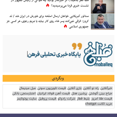
شما نظر بدهید/ اگر خبرنگار بودید چه سوالی از رئیس جمهور در
نشست خبری فردا می‌پرسیدید؟
سناتور آمریکایی خواهان ارسال اسلحه برای شورش در ایران شد / تد
کروز: فرقی نمی‌کند پسر شاه روی کار بیاید یا مریم رجوی، هر کسی جز
جمهوری اسلامی
وبگردی
خبرآنلاین
راه نو آنلاین
بازی آنلاین
قیمت تلویزیون سونی
مبل مینیمال
جراح بینی گوشتی
پرشین هتل
قیمت آهن فولاد ایرانیان
اعتبارسنجی بانکی
قیمت طلا امروز
بلیط قطار
شرکت رادوکو
قیمت پروفیل
سایت یوتوتایمز
خرید اکانت chatgpt