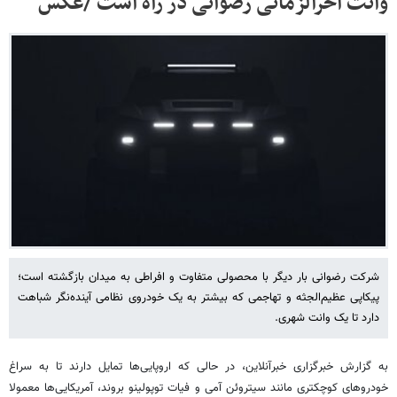
وانت آخرالزمانی رضوانی در راه است /عکس
شرکت رضوانی بار دیگر با محصولی متفاوت و افراطی به میدان بازگشته است؛
پیکاپی عظیم‌الجثه و تهاجمی که بیشتر به یک خودروی نظامی آینده‌نگر شباهت
دارد تا یک وانت شهری.
به گزارش خبرگزاری خبرآنلاین، در حالی که اروپایی‌ها تمایل دارند تا به سراغ
خودروهای کوچکتری مانند سیتروئن آمی و فیات توپولینو بروند، آمریکایی‌ها معمولا