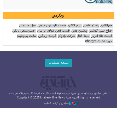
وبگردی
خبرآنلاین
راه نو آنلاین
بازی آنلاین
قیمت تلویزیون سونی
مبل مینیمال
جراح بینی گوشتی
پرشین هتل
قیمت آهن فولاد ایرانیان
اعتبارسنجی بانکی
قیمت طلا امروز
بلیط قطار
شرکت رادوکو
قیمت پروفیل
سایت یوتوتایمز
خرید اکانت chatgpt
نسخه دسکتاپ
تمامی حقوق این سایت برای خبرآنلاین محفوظ است. نقل مطالب با ذکر منبع بلامانع است.
Copyright © 2025 khabaronline News Agancy, All rights reserved
طراحی و تولید: نستوه