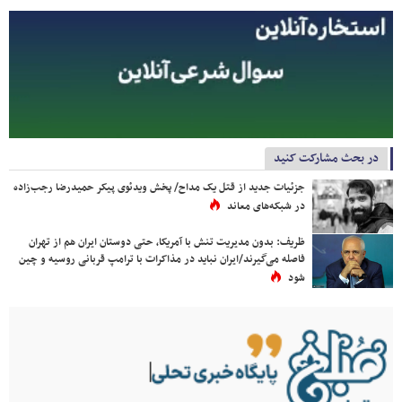
در بحث مشارکت کنید
جزئیات جدید از قتل یک مداح/ پخش ویدئوی پیکر حمیدرضا رجب‌زاده
در شبکه‌های معاند
ظریف: بدون مدیریت تنش با آمریکا، حتی دوستان ایران هم از تهران
فاصله می‌گیرند/ایران نباید در مذاکرات با ترامپ قربانی روسیه و چین
شود