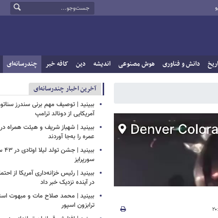
و
ریخ
دانش و فناوری
هوش مصنوعی
اندیشه
دین
کافه خبر
چندرسانه‌ای
آخرین اخبار چندرسانه‌ای
ببینید | توصیف مهم برنی سندرز سناتور 
آمریکایی از دونالد ترامپ
ببینید | شهباز شریف و هیئت همراه د
عمره را به‌جا آوردند
ببینید
سورپرایز
ببینید | رئیس خزانه‌داری آمریکا از احتما
در آینده نزدیک خبر داد
ببینید | محمد صلاح مات و مبهوت استق
ترابزون اسپور