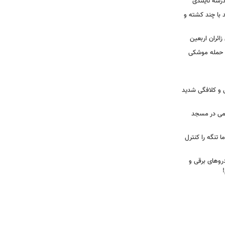
درسۀ تایلندی
ند با چند کشته و
ائران اربعین
ا حمله موشکی
ی و کلافگی شدید
یغمی در مسجد
ا تنگه را کنترل
روهای برقی و