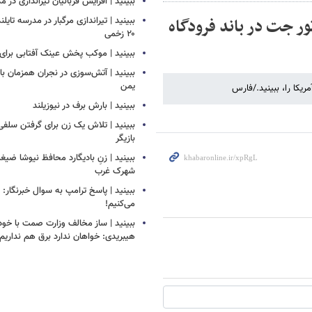
ببینید | افزایش قربانیان تیراندازی در م
ر جت در باند فرودگاه
ببینید | تیراندازی مرگبار در مدرسه‌ تایل
۲۰ زخمی
ببینید | موکب پخش عینک آفتابی برای ز
ببینید | آتش‌سوزی در نجران همزمان ب
یمن
یکا را، ببینید./فارس
ببینید | بارش برف در نیوزیلند
ببینید | تلاش یک زن برای گرفتن سلف
بازیگر
ببینید | زنِ بادیگارد محافظ نیوشا ض
شهرک غرب
ببینید | پاسخ ترامپ به سوال خبرنگار: م
می‌کنیم!
ببینید | ساز مخالف وزارت صمت با خود
هیبریدی: خواهان ندارد برق هم نداریم!