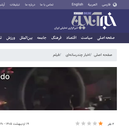
فارسی
العربية
English
تماس با ما
درباره ما
تبلیغات
آرشی
صفحه اصلی
سیاست
اقتصاد
فرهنگ
جامعه
بین‌الملل
ورزش
تا
صفحه اصلی
اخبار چندرسانه‌ای
فیلم
۱۹ اردیبهشت ۱۴۰۵ - ۲۰:۲۰
۲ نفر