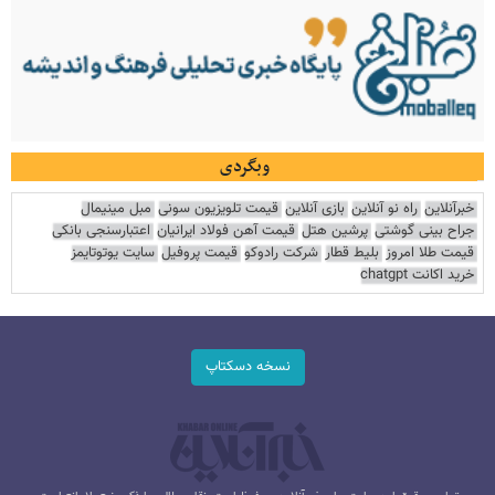
وبگردی
خبرآنلاین
راه نو آنلاین
بازی آنلاین
قیمت تلویزیون سونی
مبل مینیمال
جراح بینی گوشتی
پرشین هتل
قیمت آهن فولاد ایرانیان
اعتبارسنجی بانکی
قیمت طلا امروز
بلیط قطار
شرکت رادوکو
قیمت پروفیل
سایت یوتوتایمز
خرید اکانت chatgpt
نسخه دسکتاپ