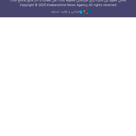
تمامی حقوق این سایت برای خبرآنلاین محفوظ است. نقل مطالب با ذکر منبع بلامانع است.
Copyright © 2025 khabaronline News Agancy, All rights reserved
طراحی و تولید: نستوه