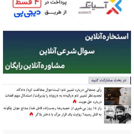
در بحث مشارکت کنید
رأی جنجالی درباره تغییر نام؛ ثبت‌احوال مخالفت کرد/ دادگاه
تجدیدنظر تغییر نام «رقیه» به «رویا» را پذیرفت/ استدلال مهم قضات
درباره حق هویت
راز ۱۵ روز بی‌خبری از حمیدرضا رجب‌زاده فاش شد/ مداح جوان چگونه
به قتل رسید؟ روایت یک قرار مرگ با دختر بلاگر