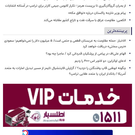
از بحران گروگان‌گیری تا بن‌بست هرمز؛ تکرار کابوس جیمی کارتر برای ترامپ در آستانه انتخابات
پیام وزیر خارجه پاکستان درباره «توافق مکه»
الکعبی: مقاومت عراق با سرقت نفت و تاراج کشور مقابله می‌کند
پربیننده‌ترین
الاخبار: حمله مقاومت به عربستان قطعی و حتمی است/ ۵ میلیون دلار را نمی‌خواهیم؛ سعودی
«درس سختی» دریافت خواهد کرد
الهام علی‌اف در پیامی از پزشکیان قدردانی کرد / ماجرا چه بود؟
ادعای اوکراین: دو لانچر اس-۴۰۰ را زدیم
چگونه ابوظبی قاپ واشنگتن را دزدید؟ / گزارش فایننشیال تایمز از مسیر تبدیل امارات به متحد
آمریکا / بانکدار ایران یا متحد طلایی ترامپ؟