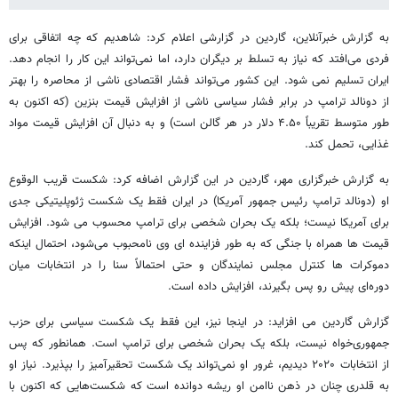
به گزارش خبرآنلاین، گاردین در گزارشی اعلام کرد: شاهدیم که چه اتفاقی برای
فردی می‌افتد که نیاز به تسلط بر دیگران دارد، اما نمی‌تواند این کار را انجام دهد.
ایران تسلیم نمی شود. این کشور می‌تواند فشار اقتصادی ناشی از محاصره را بهتر
از دونالد ترامپ در برابر فشار سیاسی ناشی از افزایش قیمت بنزین (که اکنون به
طور متوسط تقریباً ۴.۵۰ دلار در هر گالن است) و به دنبال آن افزایش قیمت مواد
غذایی، تحمل کند.
به گزارش خبرگزاری مهر، گاردین در این گزارش اضافه کرد: شکست قریب‌ الوقوع
او (دونالد ترامپ رئیس جمهور آمریکا) در ایران فقط یک شکست ژئوپلیتیکی جدی
برای آمریکا نیست؛ بلکه یک بحران شخصی برای ترامپ محسوب می شود. افزایش
قیمت‌ ها همراه با جنگی که به طور فزاینده‌ ای وی نامحبوب می‌شود، احتمال اینکه
دموکرات‌ ها کنترل مجلس نمایندگان و حتی احتمالاً سنا را در انتخابات میان‌
دوره‌ای پیش رو پس بگیرند، افزایش داده است.
گزارش گاردین می افزاید: در اینجا نیز، این فقط یک شکست سیاسی برای حزب
جمهوری‌خواه نیست، بلکه یک بحران شخصی برای ترامپ است. همانطور که پس
از انتخابات ۲۰۲۰ دیدیم، غرور او نمی‌تواند یک شکست تحقیرآمیز را بپذیرد. نیاز او
به قلدری چنان در ذهن ناامن او ریشه دوانده است که شکست‌هایی که اکنون با