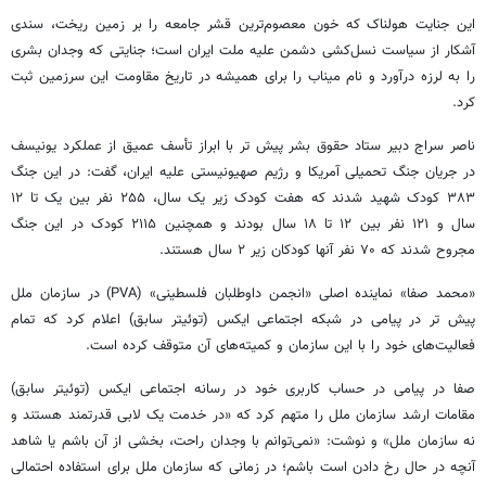
این جنایت هولناک که خون معصوم‌ترین قشر جامعه را بر زمین ریخت، سندی
آشکار از سیاست نسل‌کشی دشمن علیه ملت ایران است؛ جنایتی که وجدان بشری
را به لرزه درآورد و نام میناب را برای همیشه در تاریخ مقاومت این سرزمین ثبت
کرد.
ناصر سراج دبیر ستاد حقوق بشر پیش تر با ابراز تأسف عمیق از عملکرد یونیسف
در جریان جنگ تحمیلی آمریکا و رژیم صهیونیستی علیه ایران، گفت: در این جنگ
۳۸۳ کودک شهید شدند که هفت کودک زیر یک سال، ۲۵۵ نفر بین یک تا ۱۲
سال و ۱۲۱ نفر بین ۱۲ تا ۱۸ سال بودند و همچنین ۲۱۱۵ کودک در این جنگ
مجروح شدند که ۷۰ نفر آنها کودکان زیر ۲ سال هستند.
«محمد صفا» نماینده اصلی «انجمن داوطلبان فلسطینی» (PVA) در سازمان ملل
پیش تر در پیامی در شبکه اجتماعی ایکس (توئیتر سابق) اعلام کرد که تمام
فعالیت‌های خود را با این سازمان و کمیته‌های آن متوقف کرده است.
صفا در پیامی در حساب کاربری خود در رسانه اجتماعی ایکس (توئیتر سابق)
مقامات ارشد سازمان ملل را متهم کرد که «در خدمت یک لابی قدرتمند هستند و
نه سازمان ملل» و نوشت: «نمی‌توانم با وجدان راحت، بخشی از آن باشم یا شاهد
آنچه در حال رخ دادن است باشم؛ در زمانی که سازمان ملل برای استفاده احتمالی