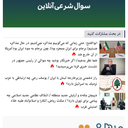
در بحث مشارکت کنید
ابوالفتح: حتی زمانی که می‌گوییم مذاکره نمی‌کنیم، در حال مذاکره
هستیم/ برجام برای ایران معجزه بود/ چون برجام به سود ایران بود آمریکا
از آن خارج شد
شما نظر بدهید/ اگر خبرنگار بودید چه سوالی از رئیس جمهور در
نشست خبری فردا می‌پرسیدید؟
راز دشمنی وزیرخارجه لبنان با ایران / یوسف رجی چه ارتباطی با حزب
نزدیک به اسرائیل دارد؟
«پیمان مکه» و آرایش جدید منطقه / ائتلاف نظامی جدید اسلامی چه
پیامی برای تهران دارد؟ / مثلث ریاض، آنکارا و اسلام‌آباد علیه خلاء
امنیتی غرب