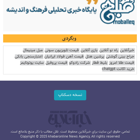
وبگردی
خبرآنلاین
راه نو آنلاین
بازی آنلاین
قیمت تلویزیون سونی
مبل مینیمال
جراح بینی گوشتی
پرشین هتل
قیمت آهن فولاد ایرانیان
اعتبارسنجی بانکی
قیمت طلا امروز
بلیط قطار
شرکت رادوکو
قیمت پروفیل
سایت یوتوتایمز
خرید اکانت chatgpt
نسخه دسکتاپ
تمامی حقوق این سایت برای خبرآنلاین محفوظ است. نقل مطالب با ذکر منبع بلامانع است.
Copyright © 2025 khabaronline News Agancy, All rights reserved