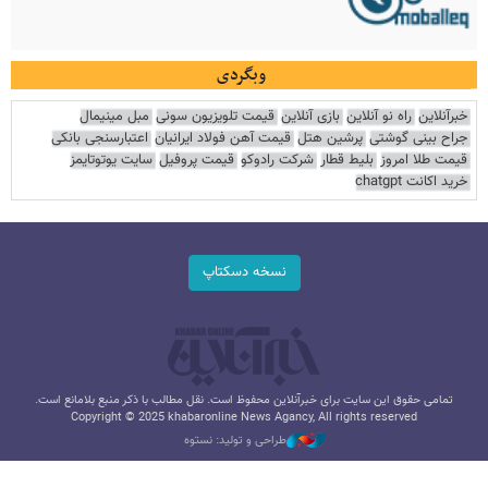
وبگردی
خبرآنلاین
راه نو آنلاین
بازی آنلاین
قیمت تلویزیون سونی
مبل مینیمال
جراح بینی گوشتی
پرشین هتل
قیمت آهن فولاد ایرانیان
اعتبارسنجی بانکی
قیمت طلا امروز
بلیط قطار
شرکت رادوکو
قیمت پروفیل
سایت یوتوتایمز
خرید اکانت chatgpt
نسخه دسکتاپ
تمامی حقوق این سایت برای خبرآنلاین محفوظ است. نقل مطالب با ذکر منبع بلامانع است.
Copyright © 2025 khabaronline News Agancy, All rights reserved
طراحی و تولید: نستوه