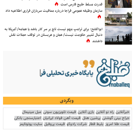
قدرت مسلط خلیج فارس است
سازمان وظیفه عمومی فراجا درباره معافیت سربازان فراری اطلاعیه داد
ابوالفتح: برای ترامپ مهم نیست تاج بر سر کار باشد یا عمامه/ آمریکا به
دنبال تغییر حکومت نیست/ عمان و عربستان در توقف حملات نقش
داشتند
وبگردی
خبرآنلاین
راه نو آنلاین
بازی آنلاین
قیمت تلویزیون سونی
مبل مینیمال
جراح بینی گوشتی
پرشین هتل
قیمت آهن فولاد ایرانیان
اعتبارسنجی بانکی
قیمت طلا امروز
بلیط قطار
شرکت رادوکو
قیمت پروفیل
سایت یوتوتایمز