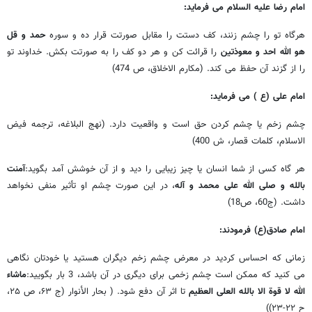
امام رضا علیه السلام می فرماید:
هرگاه تو را چشم زنند، کف دستت را مقابل صورتت قرار ده و سوره
حمد و قل
هو الله احد و معوذتین
را قرائت کن و هر دو کف را به صورتت بکش. خداوند تو
را از گزند آن حفظ می کند. (مکارم الاخلاق، ص 474)
امام علی (ع ) می فرماید:
چشم زخم یا چشم کردن حق است و واقعیت دارد. (نهج البلاغه، ترجمه فیض
الاسلام، کلمات قصار، ش 400)
هر گاه کسی از شما انسان یا چیز زیبایی را دید و از آن خوشش آمد بگوید:
آمنت
بالله و صلی الله علی محمد و آله
، در این صورت چشم او تأثیر منفی نخواهد
داشت. (ج60، ص18)
امام صادق(ع) فرمودند:
زمانی که احساس کردید در معرض چشم زخم دیگران هستید یا خودتان نگاهی
می کنید که ممکن است چشم زخمی برای دیگری در آن باشد، 3 بار بگویید:
ماشاء
الله لا قوة الا بالله العلی العظیم
تا اثر آن دفع شود. ( بحار الأنوار (ج ۶۳، ص ۲۵،
ح ۲۲-۲۳))