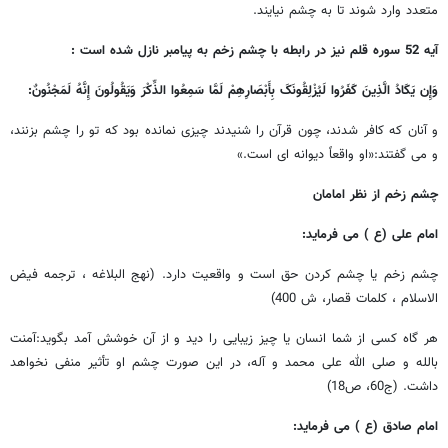
متعدد وارد شوند تا به چشم نیایند.
آیه 52 سوره قلم نیز در رابطه با چشم زخم به پیامبر نازل شده است :
وَإِن یَکَادُ الَّذِینَ کَفَرُوا لَیُزْلِقُونَکَ بِأَبْصَارِهِمْ لَمَّا سَمِعُوا الذِّکْرَ وَیَقُولُونَ إِنَّهُ لَمَجْنُونٌ:
و آنان که کافر شدند، چون قرآن را شنیدند چیزی نمانده بود که تو را چشم بزنند،
و می ‏گفتند:«او واقعاً دیوانه‏ ای است.»
چشم زخم از نظر امامان
امام علی (ع ) می فرماید:
چشم زخم یا چشم کردن حق است و واقعیت دارد. (نهج البلاغه ، ترجمه فیض
الاسلام ، کلمات قصار، ش 400)
هر گاه کسی از شما انسان یا چیز زیبایی را دید و از آن خوشش آمد بگوید:آمنت
بالله و صلی الله علی محمد و آله، در این صورت چشم او تأثیر منفی نخواهد
داشت. (ج60، ص18)
امام صادق (ع ) می فرماید: