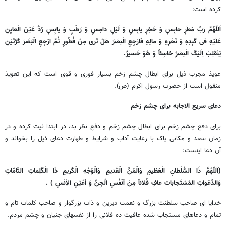
کرده است:
اَللّهُمَّ رَبَّ مَطَرٍ حابِسٍ وَ حَجَرٍ یابِسٍ وَ لَیْلٍ دامِسٍ وَ رَطْبٍ وَ یابِسٍ رُدَّ عَیْنَ الْعایِنِ
عَلَیْهِ فی کَبِدِهِ وَ نَحْرِهِ وَ مالِهِ فَارْجِعِ الْبَصَرَ هَلْ تَری مِنْ فُطُورٍ ثُمَّ ارْجِعِ الْبَصَرَ کَرَّتَیْنِ
یَنْقَلِبْ اِلَیْکَ الْبَصَرُ خاسِئاً وَ هُوَ حَسیرٌ.
عویذ مجرب ذیل برای ابطال چشم زخم بسیار فوری و قوی است که این تعویذ
منقول است از حضرت رسول اکرم (ص).
دعای سریع الاجابه برای چشم زخم
برای دفع چشم زخم برای ابطال چشم زخم و دفع نظر بد، در ابتدا نیت کرده و در
زمان سعد و مکانی پاک با رعایت آداب و شرایط و طهارت دعای ذیل را بخواند و
آن دعا اینست:
(اَللّهُمَّ ذَا السُّلْطانِ الْعَظیمِ وَالْمَنِّ الْقَدیمِ وَالْوَجْهِ الْکَریمِ ذَا الْکَلِماتِ التّامّاتِ
وَالدَّعَواتِ المُسْتَجابات عافِ فُلاناً مِنْ اَنْفُسِ الْجِنِّ وَ اَعْیُنِ الاِْنْسِ ) .
خدایا ای صاحب سلطنت بزرگ و نعمت دیرین و ذات بزرگوار و صاحب کلمات تام و
تمام و دعاهای مستجاب شده عافیت ده فلانی را از نفسهای جنیان و چشم مردم.