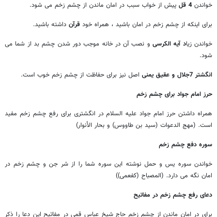
خواندن
4 قل
پیش از خواب سبب در امان ماندن از چشم زخم می شود.
برای اینکه از چشم زخم در امان باشید ، همراه خود
قرآن
داشته باشید.
خواندن زیا
د آیه الکرسی
و نصب آن در خانه موجب دور شدن چشم بد از شما می
شود.
انگشتر 7جلال و عقیق یمنی
اصل نیز برای حفاظت از چشم زخم خوب است.
حرز امام جواد برای چشم زخم
همراه داشتن حرز امام جواد علیه السلام در انگشتری برای رفع چشم زخم مفید
است. (مهج الدعوات (سید بن طاووس) و بحار الأنوار)
سوره دفع چشم زخم
خواندن سوره یس و حمل نوشته این سوره شما را از شر جن و چشم زخم در
امان نگه می دارد. (المصباح (کفعمی))
دعای رفع چشم زخم در مفاتیح
برای در امان ماندن از چشم زخم حاج شیخ عباس قمی در مفاتیح این دعا را ذکر