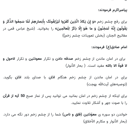
پیامبراکرم فرمودند:
برای رفع چشم زخم
«وَ إِنْ یَکادُ الَّذِینَ‏ کَفَرُوا لَیُزْلِقُونَکَ بِأَبْصارِهِمْ لَمَّا سَمِعُوا الذِّکْرَ وَ
یَقُولُونَ إِنَّهُ لَمَجْنُونٌ‏ وَ ما هُوَ إِلَّا ذِکْرٌ لِلْعالَمِینَ»
را بخوانید. (شیخ عباس قمی در
مفاتیح الجنان (بخش تعویذات چشم زخم))
امام صادق(ع) فرمودند:
برای در امان ماندن از چشم زخم
صدقه دادن
و تکرار
معوذتین
و تکرار
لاحول و
لا قوۀ الا بالله
مفید است. ( بحار الأنوار)
برای در امان ماندن از چشم زخم هنگام
اذان
با صدای بلند
اذان
بگوید.
(توصیه‌های آیت‌الله بهجت)
برای اینکه از چشم زخم در امان بمانید می توانید پس از نماز صبح
50 آیه از قرآن
را با صوت جهر و آشکار تلاوت نمایید.
خواندن دو سوره ی
معوّذتین (فلق و ناس)
شما را از چشم زخم دور نگه می دارد.
(بحار الأنوار و مکارم الأخلاق)