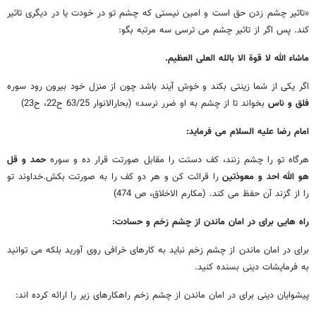
«تاثیر چشم زدن حق است و امین نیستی که چشم تو در خودت یا در دیگری تاثیر
کند. پس اگر از تاثیر چشم می ترسی سه مرتبه بگو:
ماشاء الله لا قوة الا بالله العلی العظیم.
اگر یکی از شما زینتی بکند و خوش آیند باشد چون از منزل خود بیرون رود سوره
فلق و ناس
بخواند تا از چشم به او ضرر نرسد» (بحارالانوار 63/25 ح22، ح23)
امام رضا علیه السلام می فرماید:
هرگاه تو را چشم زنند، کف دستت را مقابل صورتت قرار ده و سوره
حمد و قل
هو الله احد و معوذتین
را قرائت کن و هر دو کف را به صورتت بکش.خداوند تو
را از گزند آن حفظ می کند. (مکارم الاخلاق، ص 474)
راه هایی برای در امان ماندن از چشم زخم و حسادت:
برای در امان ماندن از چشم زخم نباید به کارهای خرافی روی آورید بلکه می توانید
به فرمایشات دینی بسنده کنید.
پیشوایان دینی برای در امان ماندن از چشم زخم راهکارهای زیر را ارائه کرده اند: