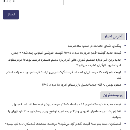
3 + 3 =
ارسال
آخرین اخبار
پیگیری اشیای جامانده در اسنپ ساده‌تر شد
قیمت جدید گوشت قرمز امروز ۱۸ مرداد ۱۴۰۵/ گوشت خورشتی کیلویی چند شد؟ + جدول
جدیدترین خبر درباره تصمیم شورای عالی کار درباره ترمیم دستمزد در شهریورماه/ ترمز سقوط
قدرت خرید کارگران کشیده می‌شود؟
قیمت دام زنده ۳۰ درصد ارزان شد، اما قیمت گوشت پایین نیامد/ قیمت جدید دام زنده اعلام
شد
صعود بورس به قله جدید/تحلیل بازار سهام امروز ۱۸ مرداد ۱۴۰۵
پربیننده‌ترین
قیمت جدید طلا و سکه امروز ۱۸ مردادماه ۱۴۰۵/ سرعت ریزش قیمت‌ها تند شد + جدول
افشای پشت پرده ماجرای افزودن وایتکس به شیر/ توضیح رییس سازمان استاندارد تهران را
بخوانید
گندمکاران حتما بخوانند/ قیمت گندم آزاد می‌شود؟/ پرداخت مطالبات گندمکاران به کجا رسید؟