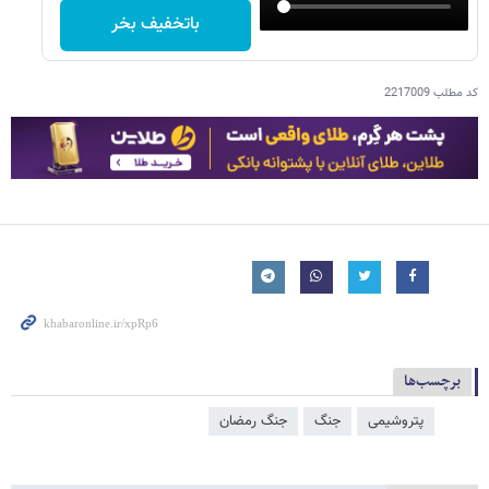
باتخفیف بخر
کد مطلب
2217009
برچسب‌ها
پتروشیمی
جنگ
جنگ رمضان