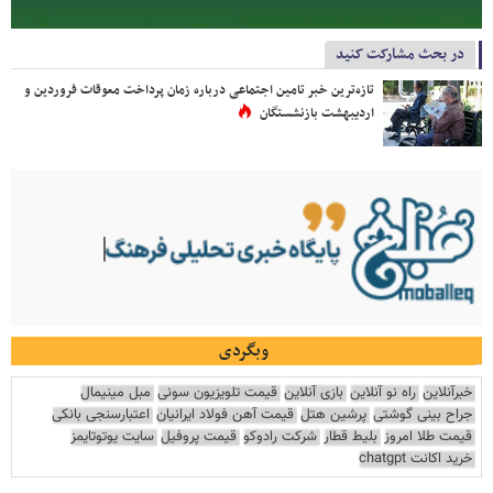
در بحث مشارکت کنید
تازه‌ترین خبر تامین اجتماعی درباره زمان پرداخت معوقات فروردین و
اردیبهشت بازنشستگان
وبگردی
خبرآنلاین
راه نو آنلاین
بازی آنلاین
قیمت تلویزیون سونی
مبل مینیمال
جراح بینی گوشتی
پرشین هتل
قیمت آهن فولاد ایرانیان
اعتبارسنجی بانکی
قیمت طلا امروز
بلیط قطار
شرکت رادوکو
قیمت پروفیل
سایت یوتوتایمز
خرید اکانت chatgpt