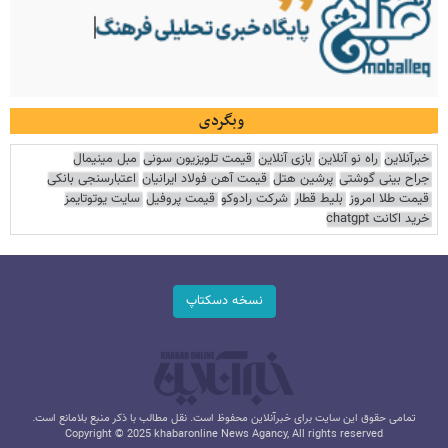
وبگردی
خبرآنلاین
راه نو آنلاین
بازی آنلاین
قیمت تلویزیون سونی
مبل مینیمال
جراح بینی گوشتی
پرشین هتل
قیمت آهن فولاد ایرانیان
اعتبارسنجی بانکی
قیمت طلا امروز
بلیط قطار
شرکت رادوکو
قیمت پروفیل
سایت یوتوتایمز
خرید اکانت chatgpt
نسخه دسکتاپ
تمامی حقوق این سایت برای خبرآنلاین محفوظ است. نقل مطالب با ذکر منبع بلامانع است.
Copyright © 2025 khabaronline News Agancy, All rights reserved