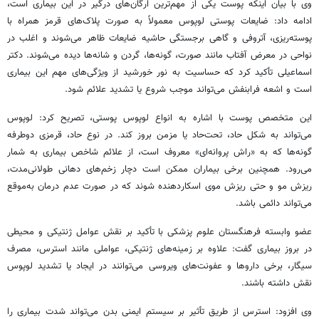
وی با بیان اینکه پوست یکی از مهم‌ترین ارگان‌های درگیر در این بیماری است،
ادامه داد: ضایعات پوستی لوپوس معمولاً به صورت پلاک‌های قرمز همراه با
پوسته‌ریزی، آتروفی و گاهی برجستگی حاشیه ضایعات ظاهر می‌شوند و اغلب در
نواحی در معرض آفتاب مانند صورت، گونه‌ها، گردن و شانه‌ها دیده می‌شوند. دکتر
اسماعیلی تأکید کرد که حساسیت به نور خورشید از ویژگی‌های مهم این بیماری
است و اشعه فرابنفش می‌تواند موجب شروع یا تشدید علائم شود.
این متخصص پوست با اشاره به انواع لوپوس پوستی، تصریح کرد: لوپوس
می‌تواند به شکل حاد، تحت‌حاد یا مزمن بروز کند. در نوع حاد، قرمزی دوطرفه
گونه‌ها که به «راش پروانه‌ای» معروف است، از علائم شاخص بیماری به شمار
می‌رود. همچنین برخی بیماران ممکن است دچار زخم‌های دهانی طولانی‌مدت،
ریزش مو و حتی ریزش موی اسکاردهنده شوند که در صورت عدم درمان به‌موقع
می‌تواند دائمی باشد.
عضو وابسته فرهنگستان علوم پزشکی با تأکید بر نقش عوامل ژنتیکی و محیطی
در بروز بیماری گفت: علاوه بر زمینه‌های ژنتیکی، عواملی مانند استرس، مصرف
سیگار، برخی داروها و عفونت‌های ویروسی می‌توانند در ایجاد یا تشدید لوپوس
نقش داشته باشند.
وی افزود: استرس از طریق تأثیر بر سیستم ایمنی بدن می‌تواند شدت بیماری را