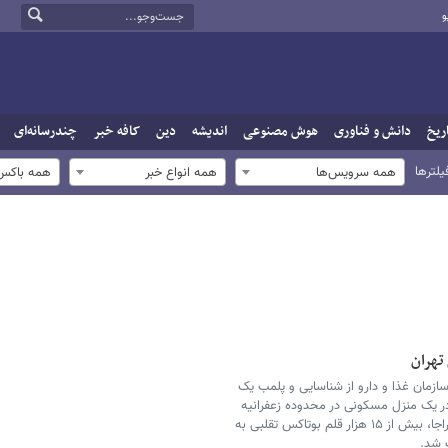
و
ریخ
دانش و فناوری
هوش مصنوعی
اندیشه
دین
کافه خبر
چندرسانه‌ای
یلترها
همه سرویس‌ها
همه انواع خبر
همه باکس‌
تهران
ازمان غذا و دارو از شناسایی و پلمب یک
 در یک منزل مسکونی در محدوده زعفرانیه
تهران خبر داد و گفت: در این عملیات مشترک با فراجا، بیش از ۱۵ هزار قلم بوتاکس تقلبی به
 شد.