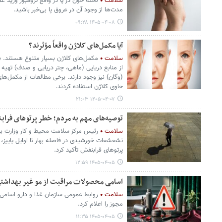
سلامت
لخته خون در پا در واقع ترومبوز ورید 
مدت‌ها از وجود آن در عروق پا بی‌خبر باشید.
۱۴۰۵-۰۴-۰۸ ۰۹:۲۸
آیا مکمل‌های کلاژن واقعاً مؤثرند؟
سلامت
مکمل‌های کلاژن بسیار متنوع هستند. بر
از منابع دریایی (ماهی، چتر دریایی و صدف) تهیه 
(وگان) نیز وجود دارند. برخی مطالعات از مکمل‌های
حاوی کلاژن استفاده کردند.
۱۴۰۵-۰۴-۰۷ ۲۱:۰۳
توصیه‌های مهم به مردم؛ خطر پرتوهای فراب
سلامت
رئیس مرکز سلامت محیط و کار وزارت ب
تشعشعات خورشیدی در فاصله بهار تا اوایل پاییز، ب
پرتوهای فرابنفش تأکید کرد.
۱۴۰۵-۰۴-۰۵ ۱۲:۵۹
اسامی محصولات مراقبت از مو غیر بهداشتی
سلامت
روابط عمومی سازمان غذا و دارو اسامی ت
مجوز را اعلام کرد.
۱۴۰۵-۰۴-۰۵ ۱۱:۳۵