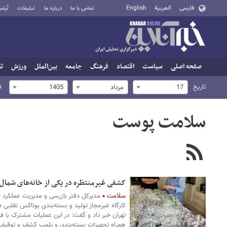
فارسی
العربية
English
تماس با ما
درباره ما
تبلیغات
آرشی
صفحه اصلی
سیاست
اقتصاد
فرهنگ
جامعه
بین‌الملل
ورزش
تا
تاریخ
ف
17
مرداد
1405
سلامت پوست
کشفی غیرمنتظره در یکی از خانه‌های شمال 
سلامت
مدیرکل دفتر بازرسی و مدیریت عملکرد س
کارگاه غیرمجاز تولید و بسته‌بندی بوتاکس تقلبی
همراه تجهیزات بسته‌بندی و پلمپ کشف و توقیف