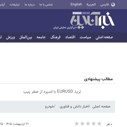
فارسی
العربية
English
تماس با ما
درباره ما
تبلیغات
آرشی
صفحه اصلی
سیاست
اقتصاد
فرهنگ
جامعه
بین‌الملل
ورزش
تا
مطالب پیشنهادی
ترید EURUSD با اسپرد از صفر پیپ
صفحه اصلی
اخبار دانش و فناوری
خودرو
۲۱ اردیبهشت ۱۴۰۵ - ۱۲:۱۵
۰ نفر