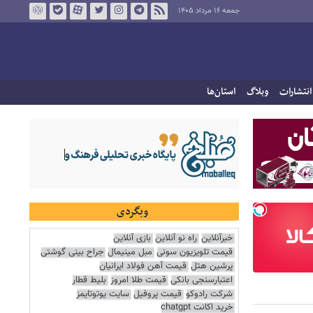
جمعه ۱۶ مرداد ۱۴۰۵
انتشارات
وبلاگ
استان‌ها
وبگردی
خبرآنلاین
راه نو آنلاین
بازی آنلاین
قیمت تلویزیون سونی
مبل مینیمال
جراح بینی گوشتی
پرشین هتل
قیمت آهن فولاد ایرانیان
اعتبارسنجی بانکی
قیمت طلا امروز
بلیط قطار
شرکت رادوکو
قیمت پروفیل
سایت یوتوتایمز
خرید اکانت chatgpt