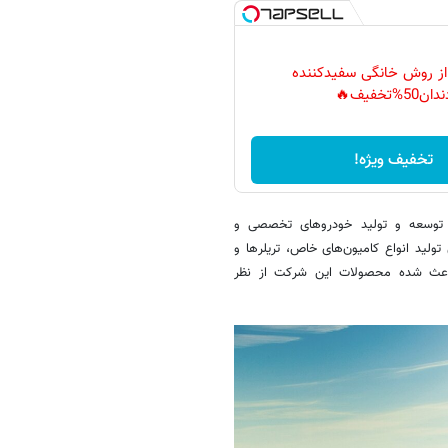
 از روش خانگی سفیدکننده
دان50%تخفیف🔥
تخفیف ویژه!
جموعه با نام Koluman Otomotiv Endüstri مسئول توسعه و تولید خودروهای تخصصی و
ولید انواع کامیون‌های خاص، تریلرها و
 باعث شده محصولات این شرکت از نظر