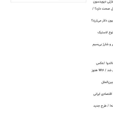
ارلی دیویدسون
بین‌الملل صحت دارد؟ /
 زمان ایلان ماسک ۱۰۰ میلیون دلار می‌ارزد؟
نوع لاستیک
پیکر و شارژ بی‌سیم
ونالدو! /عکس
بوگاتی سفارشی با نام «دِستِریِر» معرفی شد / W۱۶ هنوز
اینترنت بین‌الملل
اقتصادی ایرانی
دید برای خودروهای ۲۰ ساله! / طرح جدید