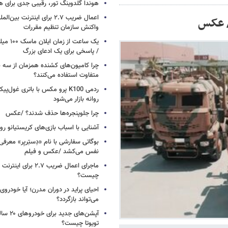
هوندا گلدوینگ تور، رقیبی جدی برای ه
اعمال ضریب ۲.۷ برای اینترنت 
/ عکس
واکنش سازمان تنظیم مقررات
یک ساعت از
/ پاسخی برای یک ادعای بزرگ
چرا کامیون‌های کشنده همزمان از سه 
متفاوت استفاده می‌کنند؟
ردمی K100 پرو مکس با باتری غول‌
روانه بازار می‌شود
چرا جلوپنجره‌ها حذف شدند؟ /عکس
آشنایی با اسباب‌ بازی‌های کریستیانو ر
نفس می‌کشد /عکس و فیلم
ماجرای اعمال ضریب ۲.۷ برای 
چیست؟
احیای پراید در دوران مدرن؛ آیا خودروی 
می‌تواند بازگردد؟
آپشن‌های ج
تویوتا چیست؟