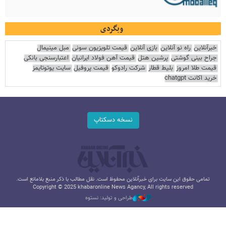
وبگردی
خبرآنلاین
راه نو آنلاین
بازی آنلاین
قیمت تلویزیون سونی
مبل مینیمال
جراح بینی گوشتی
پرشین هتل
قیمت آهن فولاد ایرانیان
اعتبارسنجی بانکی
قیمت طلا امروز
بلیط قطار
شرکت رادوکو
قیمت پروفیل
سایت یوتوتایمز
خرید اکانت chatgpt
نسخه دسکتاپ
تمامی حقوق این سایت برای خبرآنلاین محفوظ است. نقل مطالب با ذکر منبع بلامانع است.
Copyright © 2025 khabaronline News Agancy, All rights reserved
طراحی و تولید: نستوه