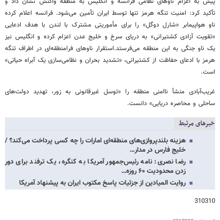
پیش به اعزام ناوهای نظامی فرانسه و انگلیس به منطقه واکنش نشان داد و
تأکید کرد: امنیت تنگه هرمز تنها توسط ایران تأمین می‌شود. فرانسه اعلام کرده
ناو هواپیمابر «شارل دوگل» را برای مأموریتی مشترک با لندن با هدف ادعایی
«تقویت آزادی کشتیرانی» به دریای سرخ و خلیج عدن اعزام کرده و انگلیس نیز
یک ناو جنگی به این منطقه می‌فرستد.استقرار ناوهای فرامنطقه‌ای در اطراف تنگه
هرمز با ادعای حفاظت از کشتیرانی، «تشدید بحران و نظامی‌سازی یک آبراه حیاتی»
است.
غریب‌آبادی منشأ ناامنی منطقه را «توسل غیرقانونی به زور، تهدید دولت‌های
ساحلی و محاصره دریایی» دانست.
خبرهای مرتبط
هزینه بلندپروازی‌های منطقه‌ای امارات را چه کسی پرداخت می‌کند؟ /
خلیج فارس در مدار…
رضا نصری: نامه رئیس‌جمهور آمریکا به کنگره، یک ترفند برای دور
زدن محدودیت ۶۰ روزه…
روایت المیادین از جزئیات پاسخ مکتوب ایران به پیشنهاد آمریکا
310310