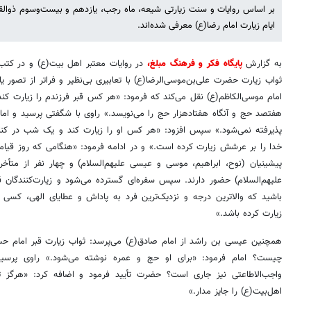
بر اساس روایات و سنت زیارتی شیعه، ماه رجب، یازدهم و بیست‌وسوم ذوالقع
ایام زیارت امام رضا(ع) معرفی شده‌اند.
به گزارش
پایگاه فکر و فرهنگ مبلغ،
در روایات معتبر اهل بیت(ع) و در کتب و
ثواب زیارت حضرت علی‌بن‌موسی‌الرضا(ع) با تعابیری بی‌نظیر و فراتر از تصور
امام موسی‌الکاظم(ع) نقل می‌کند که فرمود: «هر کس قبر فرزندم را زیارت کن
هفتصد حج و آنگاه هفتادهزار حج را می‌نویسد.» راوی با شگفتی پرسید و امام 
پذیرفته نمی‌شود.» سپس افزود: «هر کس او را زیارت کند و یک شب در کنا
خدا را بر عرشش زیارت کرده است.» و در ادامه فرمود: «هنگامی که روز قیامت
پیشینیان (نوح، ابراهیم، موسی و عیسی علیهم‌السلام) و چهار نفر از متأ
علیهم‌السلام) حضور دارند. سپس سفره‌ای گسترده می‌شود و زیارت‌کنندگان قبو
باشید که والاترین درجه و نزدیک‌ترین فرد به پاداش و عطایای الهی، کسی 
زیارت کرده باشد.»
همچنین عیسی بن راشد از امام صادق(ع) می‌پرسد: ثواب زیارت قبر امام حس
چیست؟ امام فرمود: «برای او حج و عمره نوشته می‌شود.» راوی پرسید:
واجب‌الاطاعتی نیز جاری است؟ حضرت تأیید فرمود و اضافه کرد: «هرگز
اهل‌بیت(ع) را جایز مدار.»