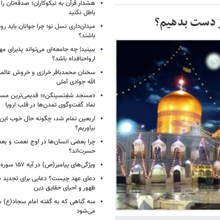
هشدار قرآن به نیکوکاران؛ صدقه‌تان را ب
باطل نکنید
از دست بدهیم؟
میدان‌داری نسل نو؛ چرا جوانان باید روا
باشند؟
ببینید| چه جامعه‌ای می‌تواند پذیرای م
ارواحنافداه باشد؟
سخنان محمدباقر خرازی و خروش عالم
الله جوادی آملی
«مسجد شفِتسینگن»؛ قدیمی‌ترین مسجد
نماد گفت‌وگوی تمدن‌ها در قلب اروپا
اربعین تمام شد، چگونه حال خوب این س
بیاوریم؟
چرا بعضی انسان‌ها در اوج نعمت و بع
حسرت‌اند؟
ویژگی‌های پیامبر(ص) در آیه ۱۵۷ سوره اعراف
دعای عهد چیست؟ دعایی برای تجدید 
ظهور و احیای حقایق دین
سه گناهی که به گفته امام سجاد(ع) س
می‌شود