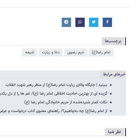
برچسب‌ها
امام رضا(ع)
حرم رضوی
دعا و زیارت
شیعه
خبرهای مرتبط
ببینید | جایگاه والای زیارت امام رضا(ع) از منظر رهبر شهید انقلاب
گزیده ای از بهترین احادیث اخلاقی امام رضا (ع)/ غم ها را از دل یکدی
نکات کمتر شنیده‌شده از حریم خانوادگی امام رضا (ع)
از امام رضا(ع) چه بخواهیم؟/ راهنمای معنوی آداب درخواست و عر
نظر شما