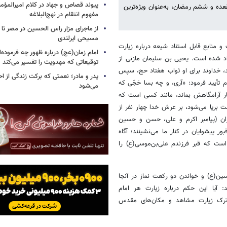
پیوند قصاص و جهاد در کلام امیرالمؤمن
ده و ششم رمضان، به‌عنوان ویژه‌ترین
مفهوم انتقام در نهج‌البلاغه
از ماجرای مزار راس الحسین در مصر تا
مسیحی ایرلندی
 منابع قابل استناد شیعه درباره زیارت
امام زمان(عج) درباره ظهور چه فرموده‌ا
 یاد شده است. یحیی بن سلیمان مازنی از
توقیعاتی که مهدویت را تفسیر می‌کند
د، خداوند برای او ثواب هفتاد حج، سپس
پدر و مادر؛ نعمتی که برکت زندگی از احت
تأیید فرمود: «آری، و چه بسا حَجّی که
می‌شود
ر آرامگاهش بماند، مانند کسی است که
 برپا می‌شود، بر عرش خدا چهار نفر از
خران (پیامبر اکرم و علی، حسن و حسین
ر پیشوایان در کنار ما می‌نشینند؛ آگاه
است که قبر فرزندم علی‌بن‌موسی(ع) را
ین(ع) و خواندن دو رکعت نماز در آنجا
 آیا این حکم درباره زیارت هر امام
 ترک زیارت مشاهد و مکان‌های مقدس