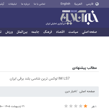
فارسی
العربية
English
تماس با ما
درباره ما
تبلیغات
آرشی
صفحه اصلی
سیاست
اقتصاد
فرهنگ
جامعه
بین‌الملل
ورزش
تا
مطالب پیشنهادی
IM LS7 لوکس ترین شاسی بلند برقی ایران
صفحه اصلی
اخبار دین
۲۱ اردیبهشت ۱۴۰۵ - ۱۶:۵۰
۱ نفر