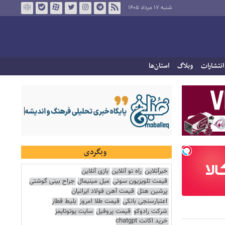
شنبه ۱۷ مرداد ۱۴۰۵
انتشارات
وبلاگ
استان‌ها
وبگردی
خبرآنلاین
راه نو آنلاین
بازی آنلاین
قیمت تلویزیون سونی
مبل مینیمال
جراح بینی گوشتی
پرشین هتل
قیمت آهن فولاد ایرانیان
اعتبارسنجی بانکی
قیمت طلا امروز
بلیط قطار
شرکت رادوکو
قیمت پروفیل
سایت یوتوتایمز
خرید اکانت chatgpt