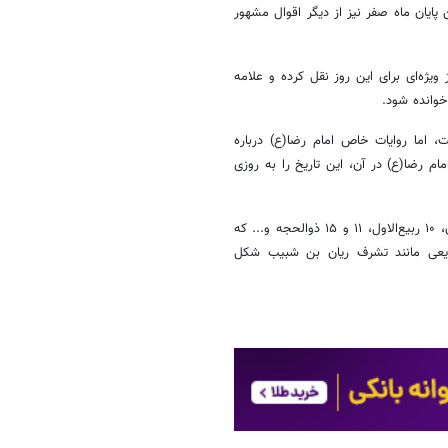
پایان ماه صفر نیز از دیگر اقوال مشهور
). سید بن طاووس(ره) نماز ویژه‌ای برای این روز نقل کرده و علامه
خوانده شود.
ت، اما روایات خاص امام رضا(ع) درباره
مام رضا(ع) در آن، این تاریخ را به روزی
سایر تاریخ‌های گزارش‌شده: مانند ۱۱ ربیع‌الاول، ۱۰ ربیع‌الثانی، ۱، ۵ و ۷ رمضان، ۱۰ ربیع‌الاول، ۱۱ و ۱۵ ذوالحجه و... که
وقایعی مانند تشرف ریان بن شبیب شکل