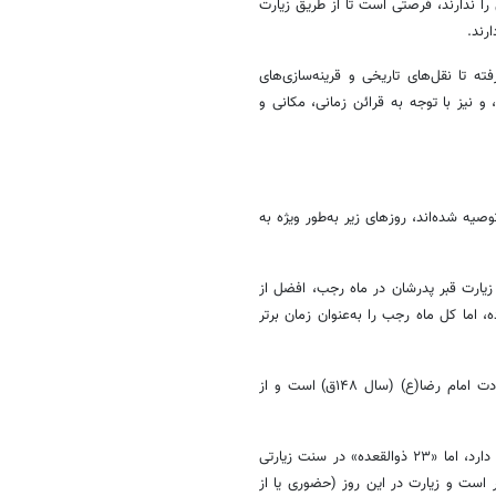
ا ندارند، فرصتی است تا از طریق زیارت
رند.
ته تا نقل‌های تاریخی و قرینه‌سازی‌های
و نیز با توجه به قرائن زمانی، مکانی و
ه شده‌اند، روزهای زیر به‌طور ویژه به
زیارت قبر پدرشان در ماه رجب، افضل از
اما کل ماه رجب را به‌عنوان زمان برتر
۱۱ ذوالقعده: مشهورترین و اصح‌ترین تاریخ در میان علمای شیعه برای روز ولادت امام رضا(ع) (سال ۱۴۸ق) است و از
پایان ماه صفر / ۲۳ ذوالقعده: درباره روز شهادت حضرت اقوال متعددی وجود دارد، اما «۲۳ ذوالقعده» در سنت زیارتی
 است و زیارت در این روز (حضوری یا از