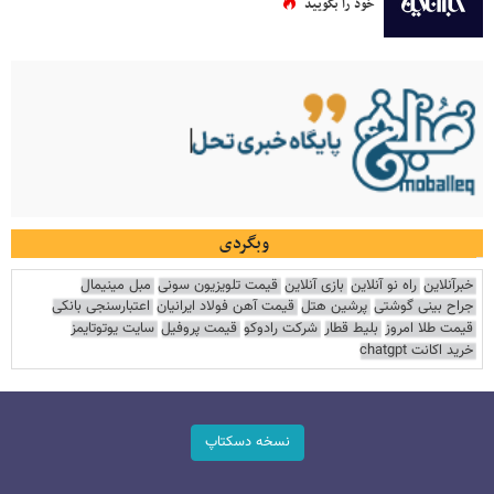
خود را بگویید
وبگردی
خبرآنلاین
راه نو آنلاین
بازی آنلاین
قیمت تلویزیون سونی
مبل مینیمال
جراح بینی گوشتی
پرشین هتل
قیمت آهن فولاد ایرانیان
اعتبارسنجی بانکی
قیمت طلا امروز
بلیط قطار
شرکت رادوکو
قیمت پروفیل
سایت یوتوتایمز
خرید اکانت chatgpt
نسخه دسکتاپ