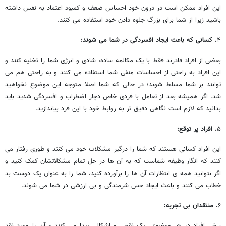
این افراد ممکن است در درون خود احساس ضعف و کمبود اعتماد به نفس داشته
باشید زیرا از شما برای بزرگ جلوه دادن خود استفاده می ‎کنند.
۴
. کسانی که باعث ایجاد افسردگی در شما می ‎شوند:
بعضی از افراد قادرند فقط با یک مکالمه ساده، شادی و انرژی شما را تخلیه کنند و
این افراد به راحتی از احساسات منفی شما استفاده می ‎کنند و به راحتی هم می
‎توانند بر شما مسلط شوند؛ در حالی که شما اصلا متوجه این موضوع نخواهید
شد. اگر همیشه بعد از تعامل با فردی خاص دچار اضطراب و افسردگی شدید باید
بدانید که لازم است نگاهی دقیق تر به روابط خود با این فرد بیاندازید.
۵
. افراد پر توقع:
این افراد کسانی هستند که شما را درگیر مشکلات خود می ‎کنند و طوری رفتار می
‎کنند که انگار وظیفه شماست که به آن ها در حل تمام مشکلاتشان کمک کنید و
اگر نتوانید همه ی انتظارات آن ها را برآورده کنید، شما را به عنوان یک دوست بد
خطاب می ‎کنند و باعث ایجاد حس شرمندگی و بی ارزشی در شما می ‎شوند.
۶
. منتقدان بی تجربه:
برخی افراد در هر موضوعی یک نقص و اشکالی پیدا می ‎کنند و آن را مورد نقد