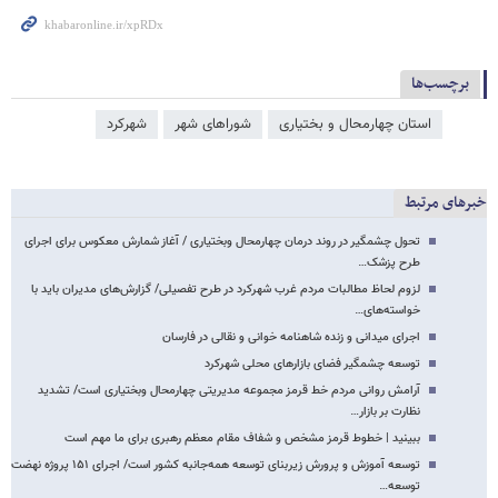
برچسب‌ها
استان چهارمحال و بختیاری
شوراهای شهر
شهرکرد
خبرهای مرتبط
تحول چشمگیر در روند درمان چهارمحال وبختیاری / آغاز شمارش معکوس برای اجرای
طرح پزشک…
لزوم لحاظ مطالبات مردم غرب شهرکرد در طرح تفصیلی/ گزارش‌های مدیران باید با
خواسته‌های…
اجرای میدانی و زنده شاهنامه خوانی و نقالی در فارسان
توسعه چشمگیر فضای بازارهای محلی شهرکرد
آرامش روانی مردم خط قرمز مجموعه مدیریتی چهارمحال وبختیاری است/ تشدید
نظارت بر بازار…
ببینید | خطوط قرمز مشخص و شفاف مقام معظم رهبری برای ما مهم است
توسعه آموزش و پرورش زیربنای توسعه همه‌جانبه کشور است/ اجرای ۱۵۱ پروژه نهضت
توسعه…