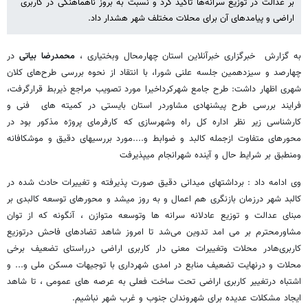
بر عدالت در توزیع سرانه‌ها تأکید کرد و نسبت به بروز ناهماهنگی در کاربری
اراضی و پیامدهای آن برای محلات مختلف شهر هشدار داد.
به گزارش خبرگزاری خبرآنلاین استان چهارمحال وبختیاری ،
محمدرضا بیاتی
در
چهارصد و سیزدهمین جلسه علنی شورا، با انتقاد از نحوه بررسی طرح‌های کلان
شهری اظهار داشت: طرح جامع شهرکرداخیرا مورد تصویب مراجع ذیربط قرارگرفت،
فرایند بررسی طرح پیشنهادی مشاوردر استان بایستی در کمیته های فنی و
کارشناسی زیر نظر اداره کل راه وشهرسازی که کارفرمای پروژه مذکور بود در
محورهای متفاوت ازجمله کالبد و ضوابط و....مورد بررسیهای دقیق و موشکافانه
ومنطبق بر شرایط حال و آینده شهرانجام میپذیرفت
وی ادامه داد : برداشتهای میدانی دقیق صورت پذیرفته و تغییرات حادث شده در
کالبد شهر درزمان بازنگری هم اعمال و به روز میشد و محورهای توسعه کالبدی بر
مبنای عدالت و توزیع عادلانه سرانه ها وتوسعه متوازن ، آنگونه که از توان
مشاورمحترم بر می امد تدوین می‌شد تا امروز شاهد تضادهای فاحش درتوزیع
کاربری‌هادر محلات وتغییرات معنی دار کاربری اراضی درراستای تضعیف برخی
محلات و درنهایت تضعیف منابع در امدی شهرداری با توجیهات مسکن ملی و... و
اشتباه درتغییر کاربری اراضی تحت ساخت فعلی به عرصه های عمومی ، تا شاهد
ایجاد مشکلات عدیده برای شهروندان جنوب و غرب شهر نباشیم.