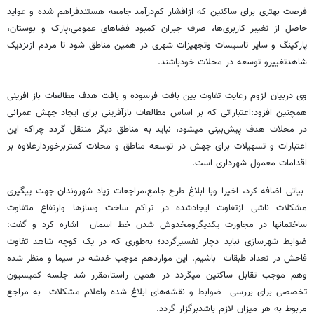
فرصت بهتری برای ساکنین که ازاقشار کم‌درآمد جامعه هستندفراهم شده و عواید
حاصل از تغییر کاربری‌ها، صرف جبران کمبود فضاهای عمومی،پارک و بوستان،
پارکینگ و سایر تاسیسات وتجهیزات شهری در همین مناطق شود تا مردم ازنزدیک
شاهدتغییرو توسعه در محلات خودباشند.
وی دربیان لزوم رعایت تفاوت بین بافت فرسوده و بافت هدف مطالعات باز افرینی
همچنین افزود:اعتباراتی که بر اساس مطالعات بازآفرینی برای ایجاد جهش عمرانی
در محلات هدف پیش‌بینی میشود، نباید به مناطق دیگر منتقل گردد چراکه این
اعتبارات و تسهیلات برای جهش در توسعه مناطق و محلات کمتربرخوردارعلاوه بر
اقدامات معمول شهرداری است.
بیاتی اضافه کرد، اخیرا وبا ابلاغ طرح جامع،مراجعات زیاد شهروندان جهت پیگیری
مشکلات ناشی ازتفاوت ایجادشده در تراکم ساخت وسازها وارتفاع متفاوت
ساختمانها در مجاورت یکدیگرومخدوش شدن خط اسمان‌ اشاره کرد و گفت:
ضوابط شهرسازی نباید دچار تفسیرگردد؛ به‌طوری که در یک کوچه شاهد تفاوت
فاحش در تعداد طبقات باشیم. این مواردهم موجب خدشه در سیما و منظر شده
وهم موجب تقابل ساکنین میگردد در همین راستا،مقرر شد جلسه کمیسیون
تخصصی برای بررسی ضوابط و نقشه‌های ابلاغ شده واعلام مشکلات به مراجع
مربوط به هر میزان لازم باشدبرگزار گردد.