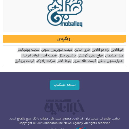
وبگردی
خبرآنلاین
راه نو آنلاین
بازی آنلاین
قیمت تلویزیون سونی
سایت یوتوتایمز
مبل مینیمال
جراح بینی گوشتی
پرشین هتل
قیمت آهن فولاد ایرانیان
اعتبارسنجی بانکی
قیمت طلا امروز
بلیط قطار
شرکت رادوکو
قیمت پروفیل
نسخه دسکتاپ
تمامی حقوق این سایت برای خبرآنلاین محفوظ است. نقل مطالب با ذکر منبع بلامانع است.
Copyright © 2025 khabaronline News Agancy, All rights reserved