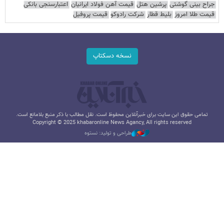
جراح بینی گوشتی
پرشین هتل
قیمت آهن فولاد ایرانیان
اعتبارسنجی بانکی
قیمت طلا امروز
بلیط قطار
شرکت رادوکو
قیمت پروفیل
نسخه دسکتاپ
تمامی حقوق این سایت برای خبرآنلاین محفوظ است. نقل مطالب با ذکر منبع بلامانع است.
Copyright © 2025 khabaronline News Agancy, All rights reserved
طراحی و تولید: نستوه