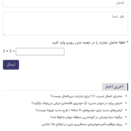
*
لطفا حاصل عبارت را در جعبه متن روبرو وارد کنید
2 + 2 =
ارسال
آخرین اخبار
ماجرای اعمال ضریب ۲.۷ برای اینترنت بین‌الملل چیست؟
احیای پراید در دوران مدرن؛ آیا خودروی اقتصادی ایرانی می‌تواند بازگردد؟
آپشن‌های جدید برای خودروهای ۲۰ ساله! / طرح جدید تویوتا چیست؟
چگونه حیات‌وحش در آلوده‌ترین منطقه جهان شکوفا شد؟
پرواز موفقیت‌آمیز هواپیمای مسافربری چین در ارتفاع بالا /عکس