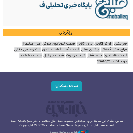
وبگردی
خبرآنلاین
راه نو آنلاین
بازی آنلاین
قیمت تلویزیون سونی
مبل مینیمال
جراح بینی گوشتی
پرشین هتل
قیمت آهن فولاد ایرانیان
اعتبارسنجی بانکی
قیمت طلا امروز
بلیط قطار
شرکت رادوکو
قیمت پروفیل
سایت یوتوتایمز
خرید اکانت chatgpt
نسخه دسکتاپ
تمامی حقوق این سایت برای خبرآنلاین محفوظ است. نقل مطالب با ذکر منبع بلامانع است.
Copyright © 2025 khabaronline News Agancy, All rights reserved
طراحی و تولید: نستوه