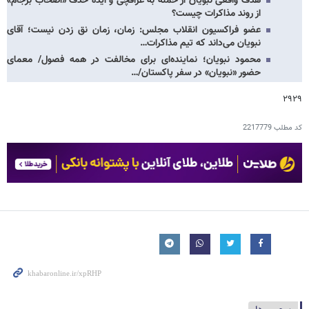
هدف واقعی نبویان از حمله به عراقچی و ایده حذف «اصحاب برجام»
از روند مذاکرات چیست؟
عضو فراکسیون انقلاب مجلس: زمان، زمان نق زدن نیست؛ آقای
نبویان می‌داند که تیم مذاکرات…
محمود نبویان؛ نماینده‌ای برای مخالفت در همه فصول/ معمای
حضور «نبویان» در سفر پاکستان/…
۲۹۲۹
کد مطلب
2217779