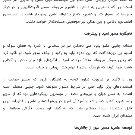
به گفته سرکار، زیربنای اصلی تمام این مؤلفه‌ها، توان علمی و فناوری هر کشور
است؛ چرا که دستیابی به دانش و فناوری می‌تواند مسیر قدرت‌آفرینی را در دیگر
حوزه‌ها نیز هموار کند و کشوری که از پشتوانه علمی برخوردار باشد، در عرصه‌های
اقتصادی، دفاعی و بین‌المللی نیز موقعیتی مستحکم‌تر خواهد داشت.
نخبگان؛ محور امید و پیشرفت
سمانه جلیلی عضو بنیاد ملی نخبگان نیز در سخنانی با اشاره به فضای سوگ و
اندوه این روزها گفت که این اندوه نباید به رکود و توقف منجر شود. او تأکید کرد
که چنین سوگی می‌تواند منشأ حرکت، امید و انگیزه‌ای تازه برای تلاش و آبادانی
باشد؛ همان‌گونه که فرهنگ عاشورا الهام‌بخش پویایی و حیات است.
وی با تأکید بر ضرورت تداوم توجه به نخبگان افزود که مسیر حمایت از
استعدادهای برتر نباید حتی در شرایط دشوار متوقف شود. جلیلی معتقد است
اعتماد به نسل جوان و نیروهای نخبه، از مهم‌ترین رویکردهایی بود که از سوی
رهبر شهید کشور دنبال شد و ثمره آن امروز در پیشرفت‌های علمی و فناورانه ایران
قابل مشاهده است؛ دستاوردهایی که به گفته او، موجب نگرانی مخالفان و
دشمنان ایران شده است.
توسعه علمی؛ مسیر عبور از چالش‌ها