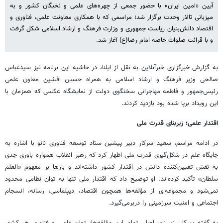
آیین «امین ایران» با حضور جمعی از چهره‌های علمی و نخبگان کشور و به
میزبانی تالار وحدت برگزار شد؛ مراسمی که با همکاری معاونت علمی، فناوری و
اقتصاد دانش‌بنیان ریاست جمهوری و وزارت فرهنگ و ارشاد اسلامی شکل گرفت
و با قرائت صلوات خاصه امام رضا(ع) آغاز شد.
به گزارش خبرگزاری خبرآنلاین به نقل از ایلنا، در حاشیه این برنامه نیز سیدعباس
صالحی وزیر فرهنگ و ارشاد اسلامی به همراه حسین افشین معاون علمی
رئیس‌جمهور و فاطمه مهاجرانی سخنگوی دولت از نمایشگاه عکسی که همزمان با
این رویداد برپا شده بود بازدید کردند.
اقتدار علمی؛ زیربنای قدرت ملی
در ادامه مراسم، سعید سرکار دبیر پیشین ستاد توسعه فناوری نانو با اشاره به
جایگاه علم در شکل‌گیری قدرت ملی اظهار کرد که رهبر انقلاب همواره باوری جدی
به نقش تعیین‌کننده دانش در اقتدار کشور داشته‌اند و بارها بر مفهوم «العلم
سلطان» تأکید کرده‌اند. او توضیح داد که اقتدار ملی تنها به توان نظامی محدود
نمی‌شود و مجموعه‌ای از مؤلفه‌ها همچون اقتصاد، دیپلماسی، رسانه، انسجام
اجتماعی و امنیت سرزمینی را دربرمی‌گیرد.