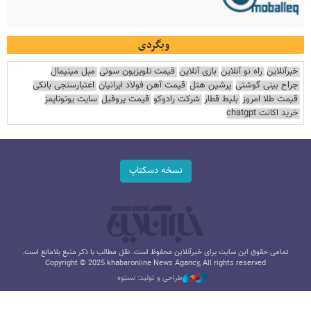
وبگردی
خبرآنلاین
راه نو آنلاین
بازی آنلاین
قیمت تلویزیون سونی
مبل مینیمال
جراح بینی گوشتی
پرشین هتل
قیمت آهن فولاد ایرانیان
اعتبارسنجی بانکی
قیمت طلا امروز
بلیط قطار
شرکت رادوکو
قیمت پروفیل
سایت یوتوتایمز
خرید اکانت chatgpt
نسخه دسکتاپ
تمامی حقوق این سایت برای خبرآنلاین محفوظ است. نقل مطالب با ذکر منبع بلامانع است.
Copyright © 2025 khabaronline News Agancy, All rights reserved
طراحی و تولید: نستوه