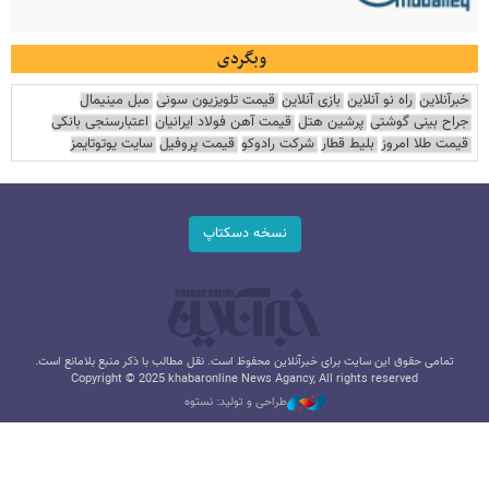
وبگردی
خبرآنلاین
راه نو آنلاین
بازی آنلاین
قیمت تلویزیون سونی
مبل مینیمال
جراح بینی گوشتی
پرشین هتل
قیمت آهن فولاد ایرانیان
اعتبارسنجی بانکی
قیمت طلا امروز
بلیط قطار
شرکت رادوکو
قیمت پروفیل
سایت یوتوتایمز
نسخه دسکتاپ
تمامی حقوق این سایت برای خبرآنلاین محفوظ است. نقل مطالب با ذکر منبع بلامانع است.
Copyright © 2025 khabaronline News Agancy, All rights reserved
طراحی و تولید: نستوه