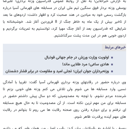
به گزارش خبرآنلابن؛ به نقل از روابط عمومی فدراسیون وزنه برداری؛ علیرضا
یوسفی وزنه بردار فوق سنگین تیم ملی ایران در مسابقه های قهرمانی آسیا درباره
بازگشت رسمی خود به میادین در هند صحبت کرد و اظهار داشت: اردوهای ما بعد
از تاخیر بیش از یک ماه به خاطر جنگ از 8 فروردین آغاز شد. خوشبختانه با
شرایطی که فدراسیون بعد از آغاز جنگ مهیا کرد، توانستیم به تمرینات برگردیم و
اردوی خوبی هم در این مدت پشت سرگذاشتیم.
خبرهای مرتبط
اولویت وزارت ورزش در جام جهانی فوتبال
هادی ساعی؛ مرد طلایی ماند!
وزنه‌برداران جوان ایران؛ تجلی امید و مقاومت در برابر فشار دشمنان
وی درباره حضور در رقابتهای وزنه برداری قهرمانی آسیا گفت: تقریبا با آمادگی
نسبی وارد مسابقه ها می شوم ولی تلاش می کنم وزنه های خوبی بزنم تا
شرمنده مردم نشوم. با توجه به مصدومیتی که دو سال پیش داشتم حضور در
مسابقه برای من مهم ترین نکته است. از آن مصدومیت تا به حال هیچ مسابقه
ای نرفتم و برای دوباره رفتن روی صحنه رقابت ها می روم تا بتوانم در رقابت
های مهم آینده پرقدرت ظاهر شوم.
یوسفی با اشاره به رقیباتنش بیان کرد: رقیب اصلی من همان طور که می دانیم