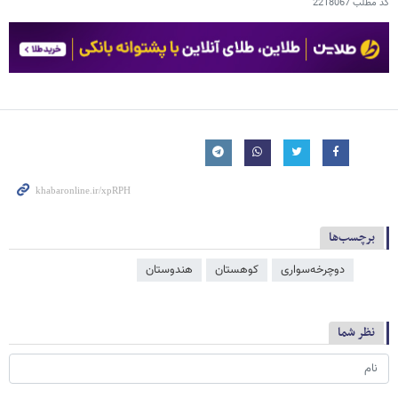
کد مطلب
2218067
برچسب‌ها
دوچرخه‌سواری
کوهستان
هندوستان
نظر شما