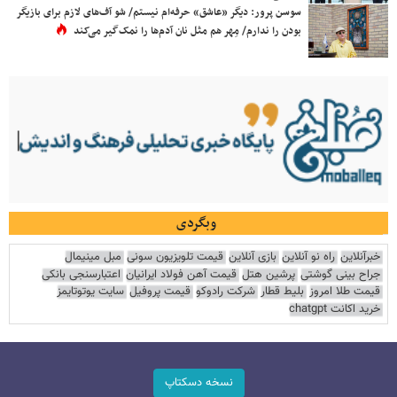
سوسن پرور: دیگر «عاشق» حرفه‌ام نیستم/ شو آف‌های لازم برای بازیگر
بودن را ندارم/ مِهر هم مثل نان آدم‌ها را نمک‌گیر می‌کند
وبگردی
خبرآنلاین
راه نو آنلاین
بازی آنلاین
قیمت تلویزیون سونی
مبل مینیمال
جراح بینی گوشتی
پرشین هتل
قیمت آهن فولاد ایرانیان
اعتبارسنجی بانکی
قیمت طلا امروز
بلیط قطار
شرکت رادوکو
قیمت پروفیل
سایت یوتوتایمز
خرید اکانت chatgpt
نسخه دسکتاپ