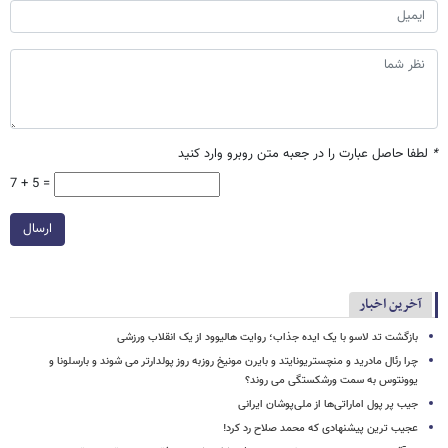
*
لطفا حاصل عبارت را در جعبه متن روبرو وارد کنید
7 + 5 =
ارسال
آخرین اخبار
بازگشت تد لاسو با یک ایده جذاب؛ روایت هالیوود از یک انقلاب ورزشی
چرا رئال مادرید و منچستریونایتد و بایرن مونیخ روزبه روز پولدارتر می شوند و بارسلونا و
یوونتوس به سمت ورشکستگی می روند؟
جیب پر پول اماراتی‌ها از ملی‌پوشان ایرانی
عجیب ترین پیشنهادی که محمد صلاح رد کرد!