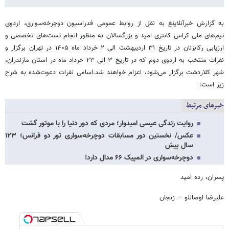
به گزارش خبرآنلاینغ به نقل از روابط عمومی فدراسیون دوچرخه‌سواری، اردوی
تیم‌های ملی کراس کانتری امید و بزرگسالان به منظور انجام تست‌های تخصصی و
ارزیابی رکابزنان در تاریخ ۳۱ اردیبهشت الی ۲ خرداد ماه ۱۴۰۵ در تهران برگزار و
نفرات منتخب به اردوی دوم که در تاریخ ۳ الی ۲۳ خرداد ماه در استان مازندران،
شهر کلاردشت برگزار می‌شود، اعزام خواهند شد.اسامی نفرات دعوت‌شده به شرح
زیر است:
خبرهای مرتبط
روایت زندگی عیسی امیدوار؛ مردی که دور دنیا را با موتور گشت
عکس/ نخستین دور مسابقات دوچرخه‌سواری تور دو فرانس؛ ۱۲۳
سال پیش
دوچرخه‌سواری در المپیک ۶۶ مدال دارد!
پسران، رده امید
علیرضا اوصانلو – زنجان