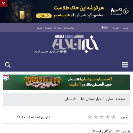
×
فارسی
العربية
English
تماس با ما
درباره ما
تبلیغات
آرشیو
یکشنبه ۱۸ مرداد ۱۴۰۵
صفحه اصلی
اخبار استان ها
لرستان
۲۲ اردیبهشت ۱۴۰۵ - ۱۸:۵۰
۰ نفر
رئیس اتاق بازرگانی لرستان :