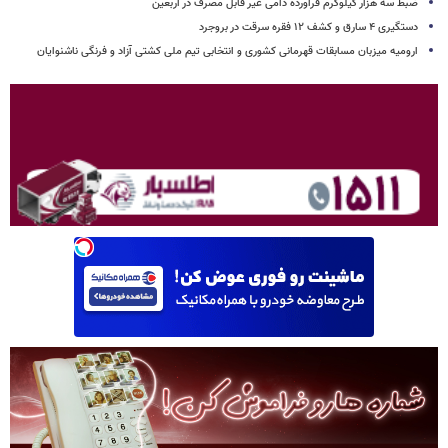
ضبط سه هزار کیلوگرم فرآورده دامی غیر قابل مصرف در اربعین
دستگیری ۴ سارق و کشف ۱۲ فقره سرقت در بروجرد
ارومیه میزبان مسابقات قهرمانی کشوری و انتخابی تیم ملی کشتی آزاد و فرنگی ناشنوایان