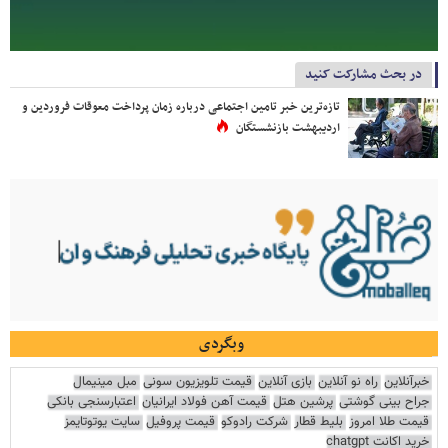
در بحث مشارکت کنید
تازه‌ترین خبر تامین اجتماعی درباره زمان پرداخت معوقات فروردین و
اردیبهشت بازنشستگان
وبگردی
خبرآنلاین
راه نو آنلاین
بازی آنلاین
قیمت تلویزیون سونی
مبل مینیمال
جراح بینی گوشتی
پرشین هتل
قیمت آهن فولاد ایرانیان
اعتبارسنجی بانکی
قیمت طلا امروز
بلیط قطار
شرکت رادوکو
قیمت پروفیل
سایت یوتوتایمز
خرید اکانت chatgpt