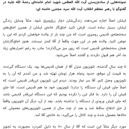
نمونه‌هایی از ساده‌زیستی آیت الله العظمی شهید امام خامنه‌ای رحمة الله علیه در
گفتوگو با رهبر معظم انقلاب آیت الله سید مجتبی خامنه ای:
ایشان اصلاً اجازه نمی‌دهند زندگی‌شان دچار زرق‌وبرق شود. مثلاً وسایل زندگی
ایشان بسیار ساده است. فرض کنید اجاق‌گاز خانه‌ی ایشان از همین اجاق‌های
سه‌شعله‌ی قدیمیِ رومیزی است که من چند بار از والده خواهش کردم که این را
عوض کنید. والده هم در این جهت واقعاً از آقا کمتر نیستند. هنوز اجاق‌گازشان
همان سه‌شعله‌ی قدیمی است که روی میز می‌گذارند! مادر، به رغم اصرارهای زیاد
ما، آخر هم قبول نکردند و گفتند اصلاً نمی‌شود.
تا چند سالِ گذشته، تلویزیون منزل آقا از همان قدیمی‌ها بود. یک دستگاهِ گیرنده،
به قیمت آن موقع، حدود پنجاه هزار تومان تهیّه شد و من آمدم که آن را به
تلویزیون وصل کنم. آقا سر نماز بودند. دیدم این تلوزیون این‌قدر قدیمی است که
اصلاً جای فیش آن دستگاه را ندارد! تلویزیون خود ما هم قدیمی است، امّا جای
فیش آن را دارد. ما فکر این را نکرده بودیم که این‌ دستگاه این‌قدر قدیمی باشد
که جای فیش ورودی از دستگاه را نداشته باشد. بعد از آن، دیگر آن تلویزیون واقعاً
از حیّز انتفاع ساقط شد و بعد از چند سال از همین تلویزیون‌های معمولی که
حالاها معمول شده و چند کانال را می‌گیرد، به خانه‌ی آقا آمد.
مورد دیگر مثلاً این است که آقا از سال ۸۰ به دلیل کمردرد مجبورند به تجویز