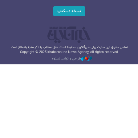
نسخه دسکتاپ
تمامی حقوق این سایت برای خبرآنلاین محفوظ است. نقل مطالب با ذکر منبع بلامانع است.
Copyright © 2025 khabaronline News Agancy, All rights reserved
طراحی و تولید: نستوه