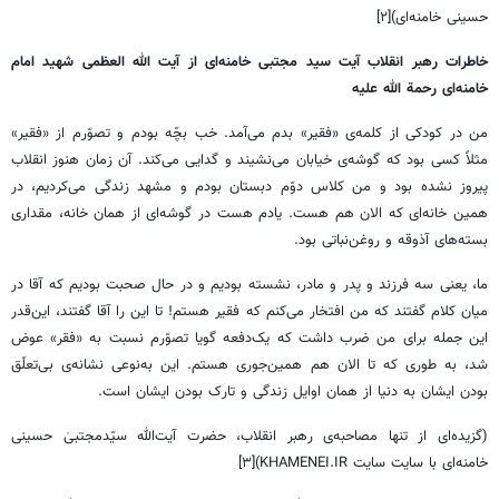
حسینی خامنه‌ای)[۲]
خاطرات رهبر انقلاب آیت سید مجتبی خامنه‌ای از آیت الله العظمی شهید امام
خامنه‌ای رحمة الله علیه
من در کودکی از کلمه‌ی «فقیر» بدم می‌آمد. خب بچّه بودم و تصوّرم از «فقیر»
مثلاً کسی بود که گوشه‌ی خیابان می‌نشیند و گدایی می‌کند. آن زمان هنوز انقلاب
پیروز نشده بود و من کلاس دوّم دبستان بودم و مشهد زندگی می‌کردیم، در
همین خانه‌ای که الان هم هست. یادم هست در گوشه‌ای از همان خانه، مقداری
بسته‌های آذوقه و روغن‌نباتی بود.
ما، یعنی سه فرزند و پدر و مادر، نشسته بودیم و در حال صحبت بودیم که آقا در
میان کلام گفتند که من افتخار می‌کنم که فقیر هستم! تا این را آقا گفتند، این‌قدر
این جمله برای من ضرب داشت که یک‌دفعه گویا تصوّرم نسبت به «فقر» عوض
شد، به طوری که تا الان هم همین‌جوری هستم. این به‌نوعی نشانه‌ی بی‌تعلّق
بودن ایشان به دنیا از همان اوایل زندگی و تارک بودن ایشان است.
(گزیده‌ای از تنها مصاحبه‌ی رهبر انقلاب، حضرت آیت‌الله سیّدمجتبیٰ حسینی
خامنه‌ای با سایت سایت KHAMENEI.IR)[۳]