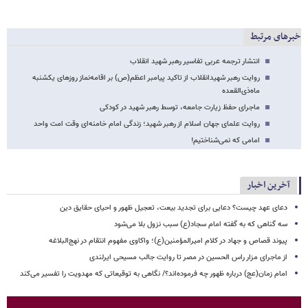
خبرهای مرتبط
انتشار ترجمه عربی تفاسیر رهبر شهید انقلاب
روایت رهبر شهیدانقلاب از تاکید پیامبر اعظم(ص) بر اقامه‌نماز روزهای یکشنبه
ماه‌ذی‌القعده
ماجرای حفظ زیارت جامعه، توسط رهبر شهید در کودکی
روایت علمای جهان اسلام از رهبر شهید؛ زندگی امام خامنه‌ای وقت امت واحد
امامی که نمی‌شناختیم!
آخرین اخبار
دعای عهد چیست؟ دعایی برای تجدید بیعت، تعجیل ظهور و احیای حقایق دین
سه گناهی که به گفته امام سجاد(ع) سبب نزول بلا می‌شود
پیوند قصاص و جهاد در کلام امیرالمؤمنین(ع)؛ واکاوی مفهوم انتقام در نهج‌البلاغه
از ماجرای مزار راس الحسین در مصر تا روایت جالب مسیحی ایرلندی
امام زمان(عج) درباره ظهور چه فرموده‌اند؟/ نگاهی به توقیعاتی که مهدویت را تفسیر می‌کند