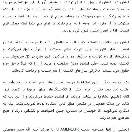
ایشان داد. ایشان این پول را قبول کردند، امّا همه‌ی آن را برای هزینه‌های مربوط
به محلّ سکونت و ساختمان‌های دولتی به امام (رحمة الله علیه) دادند. با اینکه
هزینه‌ی زندگی و خوردوخوراک ما مشابه مردم از کوپن بود، امّا فقط به جهت
سکونت در آن منزل، این وجه را به امام دادند که امام هم ابتدا گفته بودند لازم
نیست، امّا با اصرار ایشان قبول کرده بودند.
ایشان این حالت را داشتند که مراقب بیت‌المال باشند تا موردی بر ذمّه‌ی ایشان
نباشد. ایشان الان به نوعی کارمند نظام هستند، امّا هرگز حقوق نمی‌گیرند و
زندگی‌شان از راه تبرّعات و این‌گونه موارد می‌گذرد. این وضع در کلّ سی‌وچند سالِ
گذشته بوده است. حتّی ایشان محلّ سکونت و مانند آن را که قبلاً به‌حق جزو
حقوق می‌دانستند، به‌تازگی سال‌های گذشته را هم حساب و پرداخت کرده‌اند.
یک نمونه‌ی دیگر از این احتیاط‌ها مربوط به سال‌های اخیر است که رفت‌وآمد به
عتبات زیاد بود. چند بار برای ایشان از تکّه‌سنگ‌های مطهّر مربوط به تعمیر قبور
ائمّه (علیهم السّلام) در عتبات آوردند، امّا ایشان احتیاط می‌کردند و از این باب که
شاید این سنگ همچنان در مضجع مطهّر قابل استفاده بوده، نمی‌پذیرفتند. البتّه به
دیگران نمی‌گویند امّا خودشان در مسائل، چنین احتیاط‌ها و تقیّداتی دارند و هیچ
تظاهری هم ندارند.
(بخشی از تنها مصاحبه سایت KHAMENEI.IR با فرزند آیت الله سید مصطفی