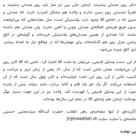
دکتر روی صندلی بنشینند. ایشان حتّی بین دو نماز باید روی صندلی بنشینند و
تقریباً نشستن روی زمین ندارند و والده هم مشکل کمردرد دارند. امّا صندلی‌ و
میزی که در خانه‌ی آقا وجود دارد، پلاستیکی است؛ مثل مغازه‌هایی که می‌خواهند
بدون هیچ هزینه‌ی اضافه‌ای صندلی چوبی یا آهنی نخرند، ولی صندلی هم داشته
باشند. لذا تعدادی از همین صندلی‌های پلاستیکی خریده‌اند و گوشه‌ای در اتاقِ
پشتیِ منزل روی هم گذاشته‌اند برای مهمان‌ها که در مواقع نیاز به تعداد بیشتر،
دُور اتاق چیده می‌شود.
از این دست وسایل قدیمی، می‌توان به تخت آقا اشاره کرد. تختی که آقا الان روی
آن می‌خوابند، همان تختی است که از سال ۶۰، یعنی از زمان ترور و جراحت و
آسیب ناشی از آن، روی این تخت خوابیده‌اند و الان چهل سال است که از آن
استفاده می‌کنند. اگر یک نفر یک قلم و کاغذ بردارد، شاید بتواند بیش از پانزده
مورد از این وسایل قدیمی را فهرست کند. والده نیز در این جهت بسیار مؤثّر
بوده‌اند؛ ایشان هم پابه‌پای آقا در تمام این سال‌ها بوده‌اند.
(گزیده‌ای از تنها مصاحبه‌ی رهبر انقلاب، حضرت آیت‌الله سیّدمجتبیٰ حسینی
خامنه‌ای با سایت سایت KHAMENEI.IR)[۴]
پی نوشت