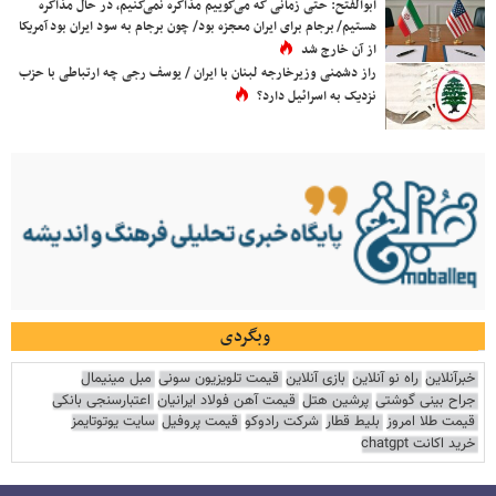
ابوالفتح: حتی زمانی که می‌گوییم مذاکره نمی‌کنیم، در حال مذاکره
هستیم/ برجام برای ایران معجزه بود/ چون برجام به سود ایران بود آمریکا
از آن خارج شد
راز دشمنی وزیرخارجه لبنان با ایران / یوسف رجی چه ارتباطی با حزب
نزدیک به اسرائیل دارد؟
وبگردی
خبرآنلاین
راه نو آنلاین
بازی آنلاین
قیمت تلویزیون سونی
مبل مینیمال
جراح بینی گوشتی
پرشین هتل
قیمت آهن فولاد ایرانیان
اعتبارسنجی بانکی
قیمت طلا امروز
بلیط قطار
شرکت رادوکو
قیمت پروفیل
سایت یوتوتایمز
خرید اکانت chatgpt