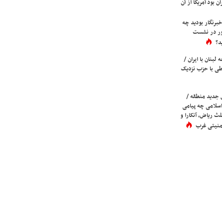
ن بود آمریکا از آن
برنگار بودید چه
ور در نشست
د؟
لبنان با ایران /
ی با حزب نزدیک
 جدید منطقه /
اسلامی چه پیامی
لث ریاض، آنکارا و
 امنیتی غرب