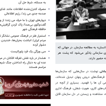
به مسئله، شرط حل آن
مصرف کنترل‌نشده اطلاعات مانند غذای 
صدمه جدی می زند/ رژیم اطلاعاتی
دیوارهای تهران با ما حرف می زنند؛ از و
گفت‌وگوی بی‌صدا/ پاک کردن گرافیتی‌
حافظه فرهنگی شهر
استمرار طنز در فرهنگ عمومی نشانگر ت
مردم ایران/ انباشت بحران‌ها، خندیدن ر
دشوار کرده
انسان» به مطالعه سازمان. در جهانی که
سی ویژگی یک فرد پلورالیست
اری سازمانی یادآور می‌شود که پشت هر
هشدار در باره نقش تفرقه افکنان در مر
ه حضور دارند.
عده ای به دنبال راه انداختن جنگ شیع
مراسم هستند
بادتی
نوشت: در سال‌هایی که سازمان‌ها
رهنگ‌های درونی پنهان تبدیل شده‌اند،
می آن ها را فهمید. بسیاری از آنچه در
راب‌های کاری، هویت شغلی، فرهنگ اداری
ر»، مشاهده و زیستن در دل سازمان قابل