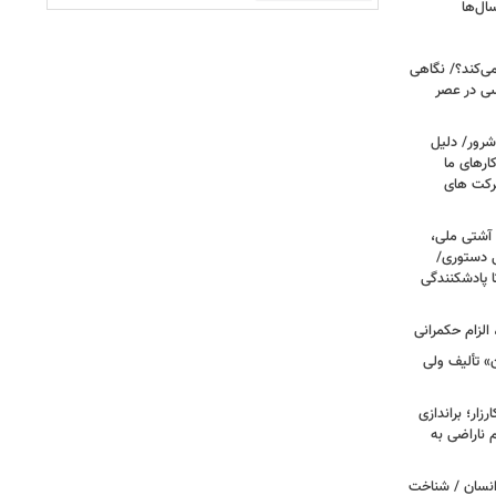
ال‌ها
می‌کند؟/ نگاهی
سی در عصر
شرور/ دلیل
رهای ما
شرکت های
 آشتی ملی،
نی دستوری/
ا پادشکنندگی
الزام حکمرانی
ن» تألیف ولی
ار؛ براندازی
ناراضی به
انسان / شناخت