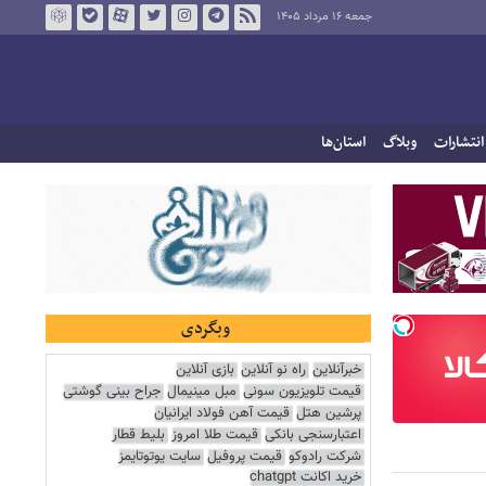
جمعه ۱۶ مرداد ۱۴۰۵
انتشارات
وبلاگ
استان‌ها
وبگردی
خبرآنلاین
راه نو آنلاین
بازی آنلاین
قیمت تلویزیون سونی
مبل مینیمال
جراح بینی گوشتی
پرشین هتل
قیمت آهن فولاد ایرانیان
اعتبارسنجی بانکی
قیمت طلا امروز
بلیط قطار
شرکت رادوکو
قیمت پروفیل
سایت یوتوتایمز
خرید اکانت chatgpt