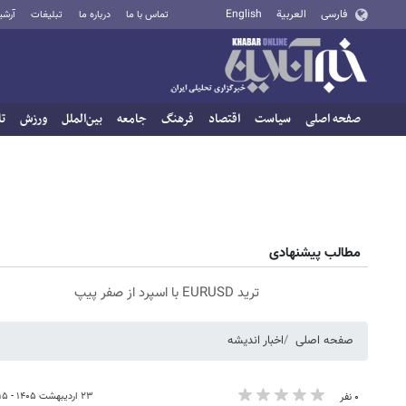
فارسی
العربية
English
تماس با ما
درباره ما
تبلیغات
آرشی
صفحه اصلی
سیاست
اقتصاد
فرهنگ
جامعه
بین‌الملل
ورزش
تا
مطالب پیشنهادی
ترید EURUSD با اسپرد از صفر پیپ
صفحه اصلی
اخبار اندیشه
۲۳ اردیبهشت ۱۴۰۵ - ۱۴:۱۵
۰ نفر