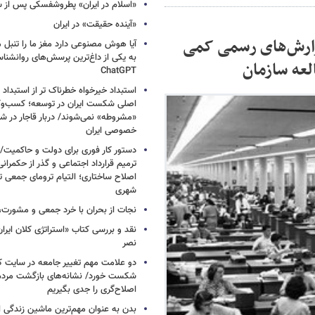
«اسلام در ایران» پطروشفسکی پس از س
«آینده حقیقت» در ایران
گزارش‌های رسمی کمی
آیا هوش مصنوعی دارد مغز ما را تنبل 
به یکی از داغ‌ترین پرسش‌های روانشنا
لعه سازمان
ChatGPT
استبداد خیرخواه خطرناک تر از استبداد 
اصلی شکست ایران در توسعه؛ کسب‌وکا
«مشروطه» نمی‌شوند/ دربار قاجار در 
خصوصی ایران
دستور کار فوری برای دولت و حاکمیت/
ترمیم قرارداد اجتماعی و گذر از حکمرا
اصلاح ساختاری؛ التیام ترومای جمعی ت
شهری
نجات از بحران با خرد جمعی و مشورت، 
نقد و بررسی کتاب «استراتژی کلان ایرا
نصر
دو علامت مهم تغییر جامعه در سایت کارز
شکست خورد/ نشانه‌های بازگشت مردم 
اصلاح‌گری را جدی بگیریم
بدن به عنوان مهم‌ترین ماشین زندگی 