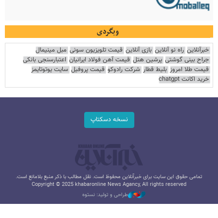
وبگردی
خبرآنلاین
راه نو آنلاین
بازی آنلاین
قیمت تلویزیون سونی
مبل مینیمال
جراح بینی گوشتی
پرشین هتل
قیمت آهن فولاد ایرانیان
اعتبارسنجی بانکی
قیمت طلا امروز
بلیط قطار
شرکت رادوکو
قیمت پروفیل
سایت یوتوتایمز
خرید اکانت chatgpt
نسخه دسکتاپ
تمامی حقوق این سایت برای خبرآنلاین محفوظ است. نقل مطالب با ذکر منبع بلامانع است.
Copyright © 2025 khabaronline News Agancy, All rights reserved
طراحی و تولید: نستوه