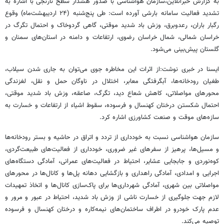
به گزارش خبرآنلاین،سازمان هواشناسی با صدور هشدار سطح نارنجی با اشاره به
تشدید فعالیت سامانه بارشی آورده است: طی پنج‌شنبه (۲۴ اردیبهشت‌ماه) وقوع
رگبار باران، رعدوبرق، وزش باد شدید موقتی، گاهی گردوخاک و احتمال تگرگ در
خراسان شمالی، شمال خراسان رضوی، ارتفاعات و دامنه در استان‌های سمنان و
گلستان پیش‌بینی می‌شود.
ایسنا در خبری نوشت:از اثرات این مخاطره جوی می‌توان به جاری شدن سیلاب،
طغیان رودخانه‌ها، آبگرفتگی معابر، اختلال در ناوگان حمل و نقل، لغزندگی
محورهای مواصلاتی، کاهش شعاع دید، تگرگ، صاعقه، وزش باد شدید موقتی،
احتمال شکستن درختان کهنسال و فرسوده، سقوط اشیاء از ارتفاعات و خسارت به
سازه‌های موقت و صنعت کشاورزی اشاره کرد.
سازمان هواشناسی نسبت به خودداری از تردد و اتراق در حاشیه و بستر رودخانه‌ها
و مسیل‌ها، پرهیز از سفرهای غیر ضروری، خودداری از فعالیت‌های طبیعت‌گردی،
کوه‌نوردی و جابجایی عشایر، احتیاط در فعالیت‌های عمرانی، آمادگی دستگاه‌های
اجرایی و امدادی، آمادگی راهداری و بازگشایی دهانه پل‌ها و کانال‌ها در محورهای
مواصلاتی بین شهری، آمادگی شهرداری‌ها برای پاک‌سازی کانال‌ها و اتخاذ تمهیدات
لازم جهت جلوگیری از خسارت ناشی از وزش باد شدید، احتیاط در عبور و مرور و
عدم پارک خودرو در اطراف ساختمان‌های نیمه‌کاره و درختان کهنسال و فرسوده
توصیه می‌کند.