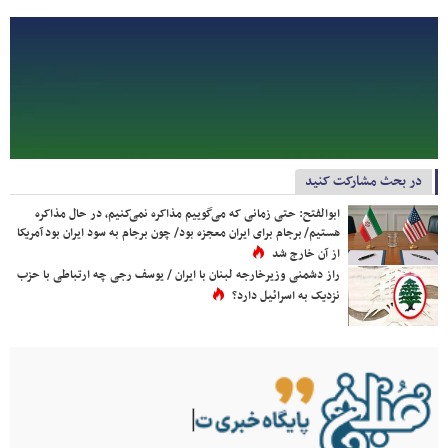
در بحث مشارکت کنید
ابوالفتح: حتی زمانی که می‌گوییم مذاکره نمی‌کنیم، در حال مذاکره
هستیم/ برجام برای ایران معجزه بود/ چون برجام به سود ایران بود آمریکا
از آن خارج شد
راز دشمنی وزیرخارجه لبنان با ایران / یوسف رجی چه ارتباطی با حزب
نزدیک به اسرائیل دارد؟