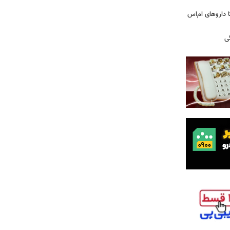
های پراکنده دارویی؛ از فاکتور ۸ تا داروهای ام‌اس
ی