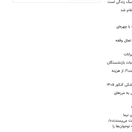
سبک زندگی است
لام شد
ت با چهره‌ای
 تعلل وقفه
انات
بات بازنشستگان
؟/ از هزینه
 کنکور ۱۴۰۵
 به مرزهای
 نیما
ت می‌پسندند»/
وجوان‌ها را