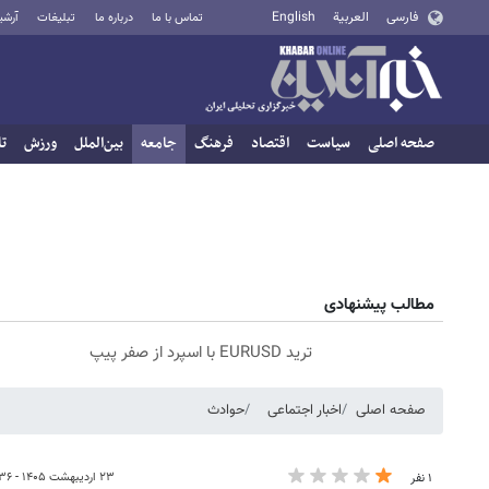
فارسی
العربية
English
تماس با ما
درباره ما
تبلیغات
آرشی
صفحه اصلی
سیاست
اقتصاد
فرهنگ
جامعه
بین‌الملل
ورزش
تا
مطالب پیشنهادی
ترید EURUSD با اسپرد از صفر پیپ
صفحه اصلی
اخبار اجتماعی
حوادث
۲۳ اردیبهشت ۱۴۰۵ - ۱۸:۳۶
۱ نفر