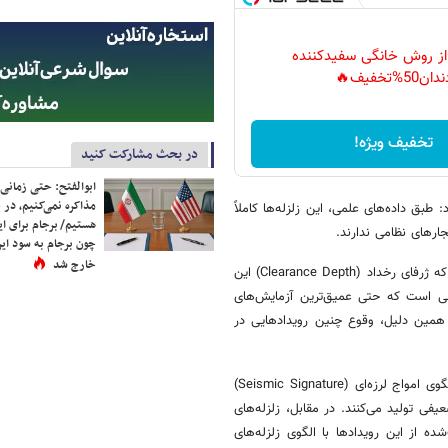
 از روش خانگی سفیدکننده
دان50%تخفیف🔥
تخفیف ویژه!
در بحث مشارکت کنید
ابوالفتح: حتی زمانی 
مذاکره نمی‌کنیم، در 
بق داده‌های علمی، این زلزله‌ها کاملاً
هستیم/ برجام برای ای
ارهای نظامی ندارند.
چون برجام به سود ایرا
خارج شد
وی ادامه داد: برای رفع شائبه آزمایش هسته‌ای این طور می شود توضیح داد که ژرفای رخداد (Clearance Depth) این
ه‌اند. این در حالی است که حتی عمیق‌ترین آزمایش‌های
یلومتری انجام شده‌اند. به همین دلیل، وقوع چنین رویدادهایی در
این استاد پژوهشگاه بین المللی زلزله شناسی و مهندسی زلزله عنوان کرد: الگوی امواج لرزه‌ای (Seismic Signature)
اج فشاری (P) بسیار قوی و امواج برشی (S) بسیار ضعیفی تولید می‌کنند. در مقابل، زلزله‌های
اده‌های ثبت‌شده از این رویدادها با الگوی زلزله‌های