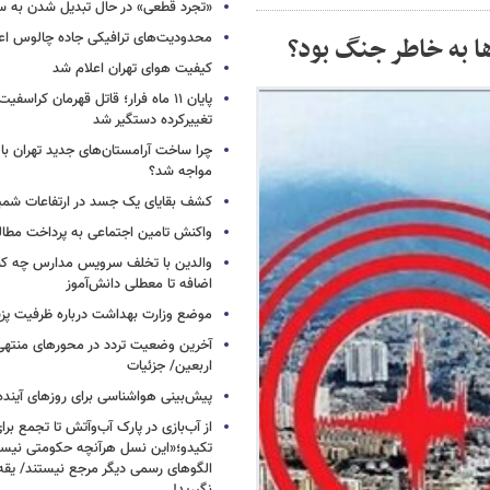
«تجرد قطعی» در حال تبدیل شدن به 
محدودیت‌های ترافیکی جاده چالوس اع
ا به خاطر جنگ بود؟
کیفیت هوای تهران اعلام شد
پایان ۱۱ ماه فرار؛ قاتل قهرمان کراسفی
تغییرکرده دستگیر شد
چرا ساخت آرامستان‌های جدید تهران با
مواجه شد؟
کشف بقایای یک جسد در ارتفاعات شمیر
واکنش تامین اجتماعی به پرداخت مطال
والدین با تخلف سرویس مدارس چه کنند
اضافه تا معطلی دانش‌آموز
موضع وزارت بهداشت درباره ظرفیت پزشکی
آخرین وضعیت تردد در محورهای منتهی
اربعین/ جزئیات
پیش‌بینی هواشناسی برای روزهای آینده
از آب‌بازی در پارک آب‌وآتش تا تجمع برای
تکیدو؛«این نسل هرآنچه حکومتی نیس
الگوهای رسمی دیگر مرجع نیستند/ یقه ن