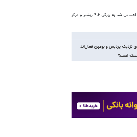
طبق گزارش مقدماتی مرکز لرزه نگاری، زلزله ای که شب گذشته در تهران هم احساس شد به بزرگی ۴.۶ ریشتر و مرکز
ی نزدیک پردیس و بومهن فعال‌اند