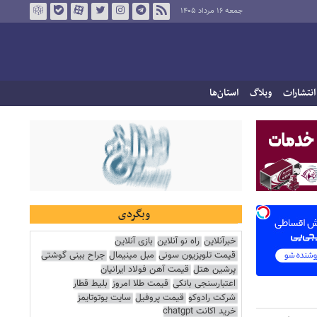
جمعه ۱۶ مرداد ۱۴۰۵
انتشارات
وبلاگ
استان‌ها
وبگردی
خبرآنلاین
راه نو آنلاین
بازی آنلاین
قیمت تلویزیون سونی
مبل مینیمال
جراح بینی گوشتی
پرشین هتل
قیمت آهن فولاد ایرانیان
اعتبارسنجی بانکی
قیمت طلا امروز
بلیط قطار
شرکت رادوکو
قیمت پروفیل
سایت یوتوتایمز
خرید اکانت chatgpt