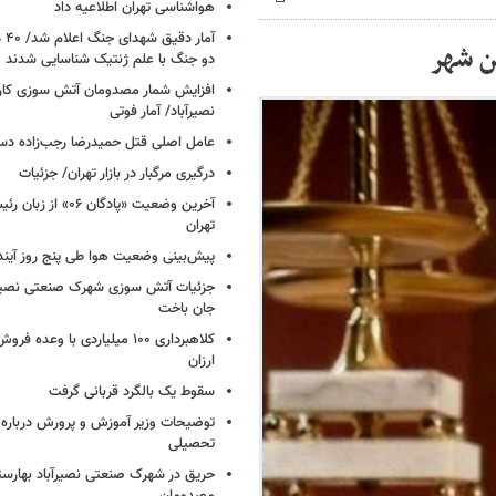
هواشناسی تهران اطلاعیه داد
آما
ن شهر
دو جنگ با علم ژنتیک شناسایی شدند
افزایش شمار مصدومان آتش سوزی کار
نصیرآباد/ آمار فوتی
عامل اصلی قتل حمیدرضا رجب‌زاده دس
درگیری مرگبار در بازار تهران/ جزئیات
آخرین وضعیت «پادگان ۶
تهران
پیش‌بینی وضعیت هوا طی پنج روز آیند
جزئیات آتش سوزی شهرک صنعتی نصیرآب
جان باخت
کلاهبرداری ۱۰۰ میلیاردی با وعده
ارزان
سقوط یک بالگرد قربانی گرفت
توضیحات وزیر آموزش و پرورش درباره 
تحصیلی
حریق در شهرک صنعتی نصیرآباد بهارستا