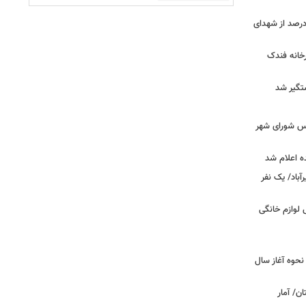
ر دقیق شهدای جنگ اعلام شد/ ۴۰ درصد از شهدای
خانه فندک
تگیر شد
۰» از زبان رئیس شورای شهر
ه اعلام شد
اد/ یک نفر
 فروش لوازم خانگی
نحوه آغاز سال
ن/ آمار