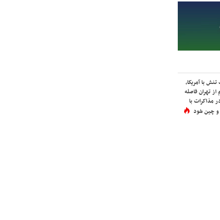
نش با آمریکا،
از تهران فاصله
در مذاکرات با
 و چین شود