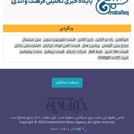
وبگردی
خبرآنلاین
راه نو آنلاین
بازی آنلاین
قیمت تلویزیون سونی
مبل مینیمال
جراح بینی گوشتی
پرشین هتل
قیمت آهن فولاد ایرانیان
اعتبارسنجی بانکی
قیمت طلا امروز
بلیط قطار
شرکت رادوکو
قیمت پروفیل
سایت یوتوتایمز
خرید اکانت chatgpt
نسخه دسکتاپ
تمامی حقوق این سایت برای خبرآنلاین محفوظ است. نقل مطالب با ذکر منبع بلامانع است.
Copyright © 2025 khabaronline News Agancy, All rights reserved
طراحی و تولید: نستوه