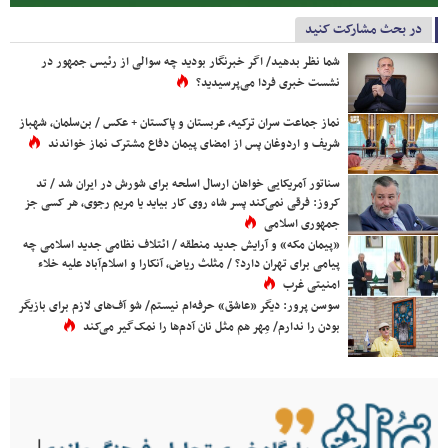
در بحث مشارکت کنید
شما نظر بدهید/ اگر خبرنگار بودید چه سوالی از رئیس جمهور در
نشست خبری فردا می‌پرسیدید؟
نماز جماعت سران ترکیه، عربستان و پاکستان + عکس / بن‌سلمان، شهباز
شریف و اردوغان پس از امضای پیمان دفاع مشترک نماز خواندند
سناتور آمریکایی خواهان ارسال اسلحه برای شورش در ایران شد / تد
کروز: فرقی نمی‌کند پسر شاه روی کار بیاید یا مریم رجوی، هر کسی جز
جمهوری اسلامی
«پیمان مکه» و آرایش جدید منطقه / ائتلاف نظامی جدید اسلامی چه
پیامی برای تهران دارد؟ / مثلث ریاض، آنکارا و اسلام‌آباد علیه خلاء
امنیتی غرب
سوسن پرور: دیگر «عاشق» حرفه‌ام نیستم/ شو آف‌های لازم برای بازیگر
بودن را ندارم/ مِهر هم مثل نان آدم‌ها را نمک‌گیر می‌کند