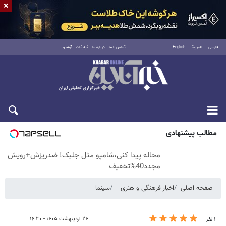
×
فارسی
العربية
English
تماس با ما
درباره ما
تبلیغات
آرشیو
شنبه ۱۷ مرداد ۱۴۰۵
مطالب پیشنهادی
محاله پیدا کنی،شامپو مثل جلبک! ضدریزش+رویش
مجدد40%تخفیف
صفحه اصلی
اخبار فرهنگی و هنری
سینما
۲۴ اردیبهشت ۱۴۰۵ - ۱۶:۳۰
۱ نفر