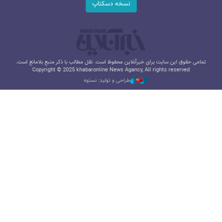
نسخه دسکتاپ
تمامی حقوق این سایت برای خبرآنلاین محفوظ است. نقل مطالب با ذکر منبع بلامانع است.
Copyright © 2025 khabaronline News Agancy, All rights reserved
طراحی و تولید: نستوه