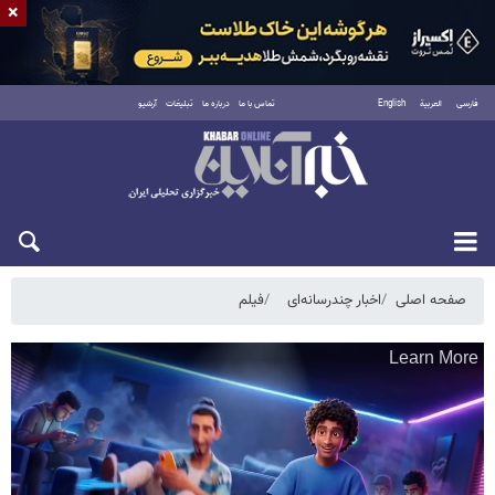
×
فارسی
العربية
English
تماس با ما
درباره ما
تبلیغات
آرشیو
پنجشنبه ۱۵ مرداد ۱۴۰۵
صفحه اصلی
اخبار چندرسانه‌ای
فیلم