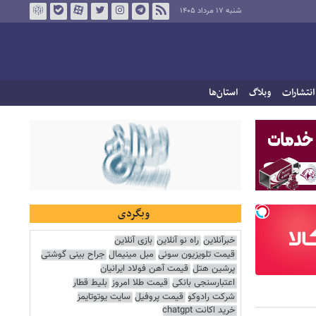
شنبه ۱۷ مرداد ۱۴۰۵
انتشارات
وبلاگ
استان‌ها
وبگردی
خبرآنلاین
راه نو آنلاین
بازی آنلاین
قیمت تلویزیون سونی
مبل مینیمال
جراح بینی گوشتی
پرشین هتل
قیمت آهن فولاد ایرانیان
اعتبارسنجی بانکی
قیمت طلا امروز
بلیط قطار
شرکت رادوکو
قیمت پروفیل
سایت یوتوتایمز
خرید اکانت chatgpt