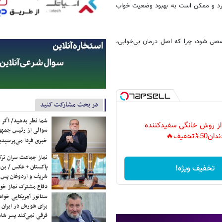
ارد و ممکن است به بهبود وضعیت خواب
صصی شود، چرا که اصل درمان بی‌خوابی،
در بحث مشارکت کنید
شما نظر بدهید/ اگر خ
 از روش خانگی سفیدکننده
سوالی از رئیس جمه
دان50%تخفیف🔥
خبری فردا می‌پرسیدی
نماز جماعت سران ترک
پاکستان + عکس / بن‌س
تخفیف ویژه!
شریف و اردوغان پس ا
دفاع مشترک نماز خوا
سناتور آمریکایی خواه
برای شورش در ایران 
فرقی نمی‌کند پسر شاه 