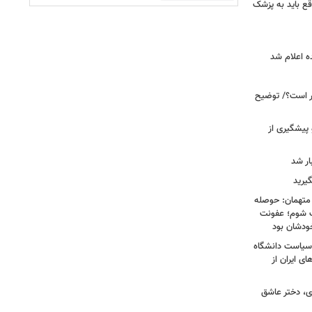
ع باید به پزشک
ه اعلام شد
خبر است؟/ توضیح
 پیشگیری از
یرید
 متهمان: حوصله
پزشک شوم؛ عفونت
ودشان بود
، وقتی سیاست دانشگاه
ای ایران از
ی، دختر عاشق