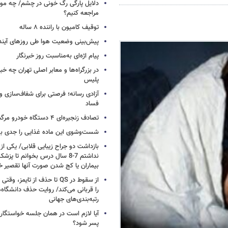
دلایل پارگی رگ خونی در چشم/ چه موق
مراجعه کنیم؟
توقیف کامیون با راننده ۸ ساله
پیش‌بینی وضعیت هوا طی روزهای آیند
پیام اژه‌ای به‌مناسبت روز خبرنگار
در بزرگراه‌ها و معابر اصلی تهران چه 
پلیس
آزادی رسانه؛ فرصتی برای شفاف‌سازی و
فساد
تصادف زنجیره‌ای ۴ دستگاه خودرو مرگبار شد
شست‌وشوی این ماده غذایی را جدی بگ
بازداشت دو جراح زیبایی قلابی/ یکی از
نداشتم 7-8 سال درس بخوانم تا 
بیماران یا کج شدن صورت آنها تقصیر خ
از سقوط در QS تا حذف از تایمز
را قربانی می‌کند/ روایت حذف دانشگاه‌ه
رتبه‌بندی‌های جهانی
آیا لازم است در همان جلسه خواستگار
پسر شود؟