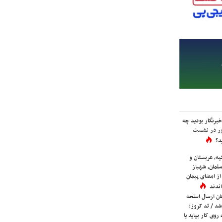
برنگار بودید چه
ور در نشست
د؟
یه، عربستان و
لمان، شهباز
ز امضای پیمان
ندند
ان ارسال اسلحه
شد / تد کروز:
روی کار بیاید یا