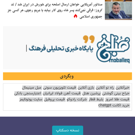
سناتور آمریکایی خواهان ارسال اسلحه برای شورش در ایران شد / تد
کروز: فرقی نمی‌کند پسر شاه روی کار بیاید یا مریم رجوی، هر کسی جز
جمهوری اسلامی
وبگردی
خبرآنلاین
راه نو آنلاین
بازی آنلاین
قیمت تلویزیون سونی
مبل مینیمال
جراح بینی گوشتی
پرشین هتل
قیمت آهن فولاد ایرانیان
اعتبارسنجی بانکی
قیمت طلا امروز
بلیط قطار
شرکت رادوکو
قیمت پروفیل
سایت یوتوتایمز
خرید اکانت chatgpt
نسخه دسکتاپ