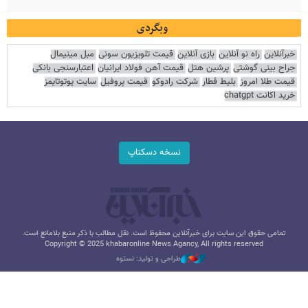
وبگردی
خبرآنلاین
راه نو آنلاین
بازی آنلاین
قیمت تلویزیون سونی
مبل مینیمال
جراح بینی گوشتی
پرشین هتل
قیمت آهن فولاد ایرانیان
اعتبارسنجی بانکی
قیمت طلا امروز
بلیط قطار
شرکت رادوکو
قیمت پروفیل
سایت یوتوتایمز
خرید اکانت chatgpt
نسخه دسکتاپ
تمامی حقوق این سایت برای خبرآنلاین محفوظ است. نقل مطالب با ذکر منبع بلامانع است.
Copyright © 2025 khabaronline News Agancy, All rights reserved
طراحی و تولید: نستوه