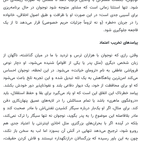
نوجوان، جلسات مشترکی با والدین ترتیب دهد تا مشکل به صورت ریشه‌ای حل
شود. تنها استثنا زمانی است که مشاور متوجه شود نوجوان در حال برنامه‌ریزی
برای آسیبی جدی است؛ در این صورت او با ظرافت و طبق اصول اخلاقی، خانواده
را در جریان «خطر» (و نه لزوماً جزئیات حریم خصوصی) قرار می‌دهد تا از یک
فاجعه جلوگیری شود.
پیامدهای تخریب اعتماد
وقتی رازی که نوجوان با هزاران ترس و تردید با ما در میان گذاشته، ناگهان از
زبان شخص دیگری (مثل پدر یا یکی از اقوام) شنیده می‌شود، او دچار نوعی
فروپاشی عاطفی به نام «ترومای خیانت» می‌شود. در این لحظه، نوجوان احساس
می‌کند امن‌ترین پناهگاهش به یک تله تبدیل شده و این تجربه تلخ باعث می‌شود
که او برای محافظت از خود، یک دیوار دفاعی بلند و نفوذناپذیر دور خودش بکشد.
پیامد خطرناک این اتفاق این است که او یاد می‌گیرد برای بقا و حفظ استقلال، باید
«دروغگوی ماهری» باشد یا تمام مسائلش را در لایه‌های عمیق پنهان‌کاری دفن
کند. برای مثال، اگر او یک‌بار درباره سیگار کشیدن تفننی‌اش با مادر صحبت کند و
مادر بلافاصله این موضوع را به پدر بگوید، نوجوان نه تنها سیگار را ترک نمی‌کند،
بلکه در آینده اگر با بحران‌های بزرگتری مثل اخاذی اینترنتی یا اعتیاد جدی هم
روبرو شود، ترجیح می‌دهد تنهایی در آتش آن بسوزد اما لب به سخن باز نکند،
چون به این باور رسیده که بزرگسالان «رازنگهدار» نیستند و فاش کردنِ حقیقت،