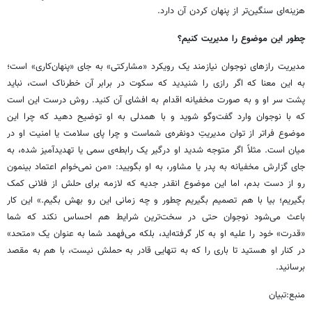
هزینه‌ای سنگین‌تر از پنهان کردن آن دارد.
چطور این موضوع را مدیریت کنیم؟
مدیریت رازهای نوجوان نیازمند یک رویکرد «مشارکتی» به جای «پنهان‌کاری» است؛
به این معنا که اگر رازی را شنیدید که سکوت در برابر آن خطرناک است، نباید
پشت سر او و به صورت مخفیانه اقدام به افشای آن کنید. روش درست این است
که با نوجوان وارد گفت‌وگو شوید و با همدلی به او توضیح دهید که چرا این
موضوع فراتر از توان مدیریتِ دونفره‌ی شماست و چرا پای سلامت یا امنیت او در
میان است. مثلاً اگر متوجه شدید او درگیر یک رابطه‌ی سمی یا تهدیدآمیز شده، به
جای گزارش مخفیانه به پدر یا مشاور، به او بگویید: «من نمی‌خوام اعتماد بینمون
رو از دست بدم، اما این موضوع انقدر جدیه که لازمه برای حلش از فلانی کمک
بگیریم؛ بیا با هم تصمیم بگیریم چطور و چه زمانی این رو بهش بگیم.» این کار
باعث می‌شود نوجوان حتی در سخت‌ترین شرایط هم احساس نکند که شما
«قدرت» خود را علیه او به کار گرفته‌اید، بلکه می‌فهمد شما به عنوان یک «متحد»
در کنار او هستید تا باری را که به تنهایی قادر به حملش نیست، با هم به مقصد
برسانید.
منبع:تبیان