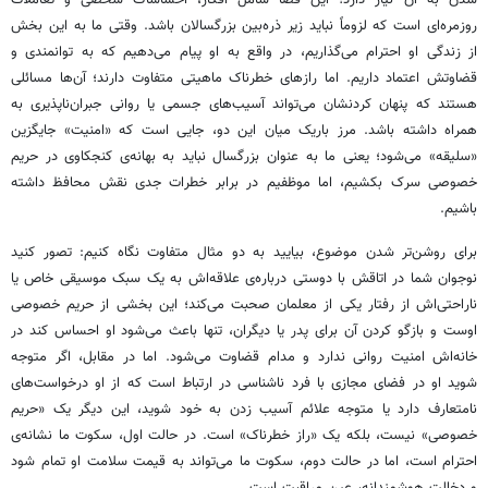
شدن به آن نیاز دارد؛ این فضا شامل افکار، احساسات شخصی و تعاملات
روزمره‌ای است که لزوماً نباید زیر ذره‌بین بزرگسالان باشد. وقتی ما به این بخش
از زندگی او احترام می‌گذاریم، در واقع به او پیام می‌دهیم که به توانمندی و
قضاوتش اعتماد داریم. اما رازهای خطرناک ماهیتی متفاوت دارند؛ آن‌ها مسائلی
هستند که پنهان کردنشان می‌تواند آسیب‌های جسمی یا روانی جبران‌ناپذیری به
همراه داشته باشد. مرز باریک میان این دو، جایی است که «امنیت» جایگزین
«سلیقه» می‌شود؛ یعنی ما به عنوان بزرگسال نباید به بهانه‌ی کنجکاوی در حریم
خصوصی سرک بکشیم، اما موظفیم در برابر خطرات جدی نقش محافظ داشته
باشیم.
برای روشن‌تر شدن موضوع، بیایید به دو مثال متفاوت نگاه کنیم: تصور کنید
نوجوان شما در اتاقش با دوستی درباره‌ی علاقه‌اش به یک سبک موسیقی خاص یا
ناراحتی‌اش از رفتار یکی از معلمان صحبت می‌کند؛ این بخشی از حریم خصوصی
اوست و بازگو کردن آن برای پدر یا دیگران، تنها باعث می‌شود او احساس کند در
خانه‌اش امنیت روانی ندارد و مدام قضاوت می‌شود. اما در مقابل، اگر متوجه
شوید او در فضای مجازی با فرد ناشناسی در ارتباط است که از او درخواست‌های
نامتعارف دارد یا متوجه علائم آسیب زدن به خود شوید، این دیگر یک «حریم
خصوصی» نیست، بلکه یک «راز خطرناک» است. در حالت اول، سکوت ما نشانه‌ی
احترام است، اما در حالت دوم، سکوت ما می‌تواند به قیمت سلامت او تمام شود