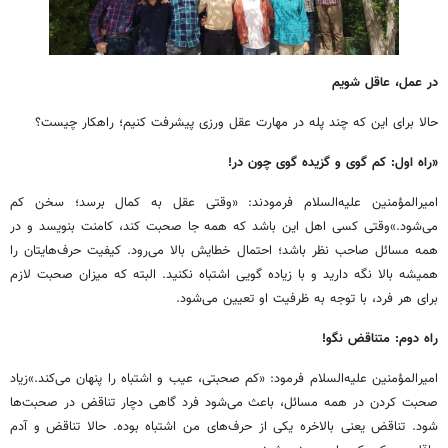
در عمل، عاقل شویم
حالا برای این که چند پله در مهارت عقل ورزی پیشرفت کنیم؛ راهکار چیست؟
«راه اول: کم گوی و گزیده گوی چون در!
امیرالمؤمنین علیه‌السلام فرمودند: «وقتی عقل به کمال برسد؛ سخن کم
می‌شود.»وقتی کسی اهل این باشد که همه جا صحبت کند، کامنت بنویسد و در
همه مسائل صاحب نظر باشد؛ احتمال خطایش بالا می‌رود. کیفیت حرف‌هایتان را
همیشه بالا نگه دارید و با زیاده گویی اشتباه نکنید. البته که میزان صحبت لازم
برای هر فرد، با توجه به ظرفیت او تعیین می‌شود.
راه دوم: متناقض نگو!
امیرالمؤمنین علیه‌السلام فرمود: «کم صحبتی، عیب و اشتباه را پنهان می‌کند.»زیاد
صحبت کردن در همه مسائل، باعث می‌شود فرد گاهی دچار تناقض در صحبت‌ها
شود. تناقض یعنی بالاخره یکی از حرف‌های من اشتباه بوده. حالا تناقض و آدم