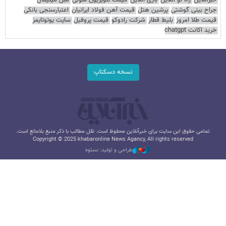
خبرآنلاین
راه نو آنلاین
بازی آنلاین
قیمت تلویزیون سونی
مبل مینیمال
جراح بینی گوشتی
پرشین هتل
قیمت آهن فولاد ایرانیان
اعتبارسنجی بانکی
قیمت طلا امروز
بلیط قطار
شرکت رادوکو
قیمت پروفیل
سایت یوتوتایمز
خرید اکانت chatgpt
نسخه دسکتاپ
تمامی حقوق این سایت برای خبرآنلاین محفوظ است. نقل مطالب با ذکر منبع بلامانع است.
Copyright © 2025 khabaronline News Agancy, All rights reserved
طراحی و تولید: نستوه