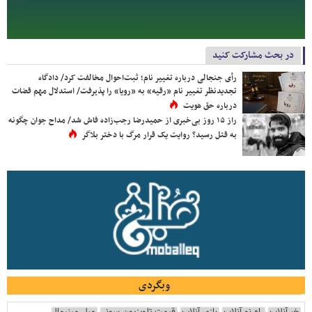
در بحث مشارکت کنید
رأی جنجالی درباره تغییر نام؛ ثبت‌احوال مخالفت کرد/ دادگاه
تجدیدنظر تغییر نام «رقیه» به «رویا» را پذیرفت/ استدلال مهم قضات
درباره حق هویت
راز ۱۵ روز بی‌خبری از حمیدرضا رجب‌زاده فاش شد/ مداح جوان چگونه
به قتل رسید؟ روایت یک قرار مرگ با دختر بلاگر
وبگردی