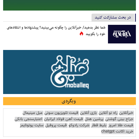
در بحث مشارکت کنید
شما نظر بدهید/ خبرآنلاین را چگونه می‌بینید؟ پیشنهادها و انتقادهای
خود را بگویید
وبگردی
خبرآنلاین
راه نو آنلاین
بازی آنلاین
قیمت تلویزیون سونی
مبل مینیمال
جراح بینی گوشتی
پرشین هتل
قیمت آهن فولاد ایرانیان
اعتبارسنجی بانکی
قیمت طلا امروز
بلیط قطار
شرکت رادوکو
قیمت پروفیل
سایت یوتوتایمز
خرید اکانت chatgpt