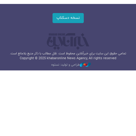
نسخه دسکتاپ
تمامی حقوق این سایت برای خبرآنلاین محفوظ است. نقل مطالب با ذکر منبع بلامانع است.
Copyright © 2025 khabaronline News Agancy, All rights reserved
طراحی و تولید: نستوه