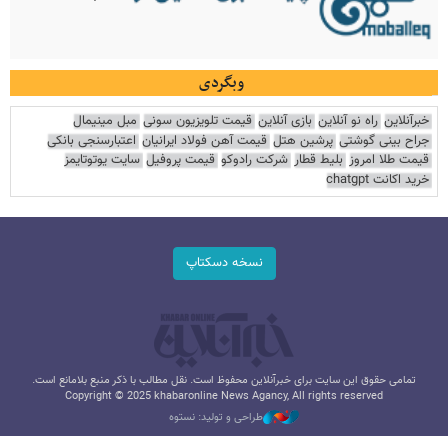
وبگردی
خبرآنلاین
راه نو آنلاین
بازی آنلاین
قیمت تلویزیون سونی
مبل مینیمال
جراح بینی گوشتی
پرشین هتل
قیمت آهن فولاد ایرانیان
اعتبارسنجی بانکی
قیمت طلا امروز
بلیط قطار
شرکت رادوکو
قیمت پروفیل
سایت یوتوتایمز
خرید اکانت chatgpt
نسخه دسکتاپ
تمامی حقوق این سایت برای خبرآنلاین محفوظ است. نقل مطالب با ذکر منبع بلامانع است.
Copyright © 2025 khabaronline News Agancy, All rights reserved
طراحی و تولید: نستوه