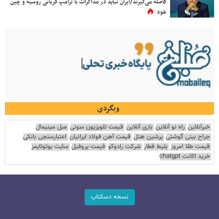
فاصله می‌گیرند/ایران نباید در مذاکرات با ترامپ قربانی روسیه و چین
شود
وبگردی
خبرآنلاین
راه نو آنلاین
بازی آنلاین
قیمت تلویزیون سونی
مبل مینیمال
جراح بینی گوشتی
پرشین هتل
قیمت آهن فولاد ایرانیان
اعتبارسنجی بانکی
قیمت طلا امروز
بلیط قطار
شرکت رادوکو
قیمت پروفیل
سایت یوتوتایمز
خرید اکانت chatgpt
نسخه دسکتاپ