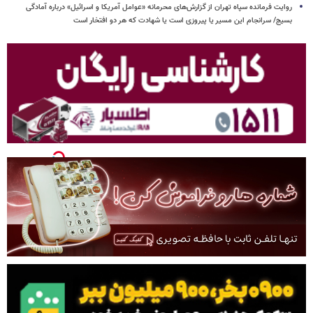
روایت فرمانده سپاه تهران از گزارش‌های محرمانه «عوامل آمریکا و اسرائیل» درباره آمادگی
بسیج/ سرانجام این مسیر یا پیروزی است یا شهادت که هر دو افتخار است